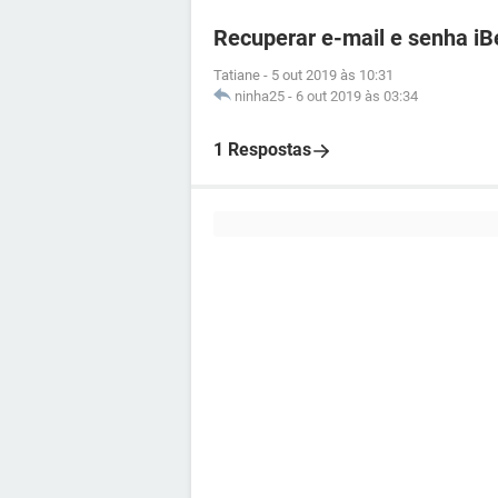
Recuperar e-mail e senha iB
Tatiane
-
5 out 2019 às 10:31
ninha25
-
6 out 2019 às 03:34
1 Respostas