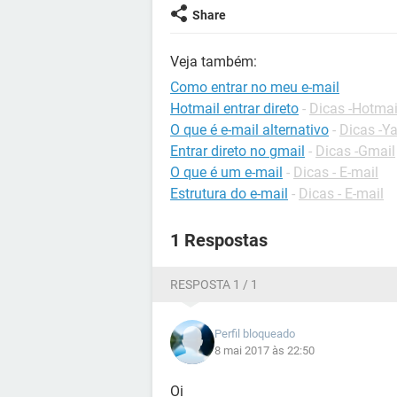
Share
Veja também:
Como entrar no meu e-mail
Hotmail entrar direto
-
Dicas -Hotmai
O que é e-mail alternativo
-
Dicas -Y
Entrar direto no gmail
-
Dicas -Gmail
O que é um e-mail
-
Dicas - E-mail
Estrutura do e-mail
-
Dicas - E-mail
1 Respostas
RESPOSTA 1 / 1
Perfil bloqueado
8 mai 2017 às 22:50
Oi