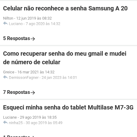
Celular não reconhece a senha Samsung A 20
Nilton
-
12 jun 2019 às 08:32
Luciano
-
7 ago 2020 às 14:32
5 Respostas
Como recuperar senha do meu gmail e mudei
de número de celular
Greice
-
16 mar 2021 às 14:32
DemissonFagner
-
24 jan 2023 às 14:01
7 Respostas
Esqueci minha senha do tablet Multilase M7-3G
Luciane
-
29 ago 2019 às 18:35
ninha25
-
30 ago 2019 às 05:49