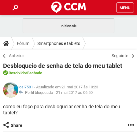
MENU
INÍCIO
JOGOS
WHATSAPP
DICAS
Fórum
Smartphones e tablets
CELULAR
FACEBOOK
JOGOS
WHATSAPP
DOWNLOADS
Anterior
Seguinte
OUTLOOK
EXCEL
CELULAR
FACEBOOK
Desbloqueio de senha de tela do meu tablet
INSTAGRAM
JOGOS
GMAIL
WHATSAPP
FÓRUM
OUTLOOK
EXCEL
Resolvido
/Fechado
GUIA DE COMPRAS
CELULAR
FACEBOOK
INSTAGRAM
JOGOS
GMAIL
WHATSAPP
GLOSSÁRIO
OUTLOOK
josi7581
- Atualizado em 21 mai 2017 às 10:23
EXCEL
GUIA DE COMPRAS
CELULAR
FACEBOOK
Perfil bloqueado -
21 mai 2017 às 06:50
INSTAGRAM
JOGOS
GMAIL
WHATSAPP
OUTLOOK
EXCEL
como eu faço para desbloqueiar senha de tela do meu
GUIA DE COMPRAS
CELULAR
FACEBOOK
tablet?
INSTAGRAM
GMAIL
OUTLOOK
EXCEL
GUIA DE COMPRAS
Share
INSTAGRAM
GMAIL