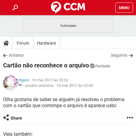
MENU
INÍCIO
JOGOS
WHATSAPP
DICAS
Fórum
Hardware
CELULAR
FACEBOOK
JOGOS
WHATSAPP
DOWNLOADS
Anterior
Seguinte
OUTLOOK
EXCEL
CELULAR
FACEBOOK
Cartão não reconhece o arquivo
INSTAGRAM
JOGOS
GMAIL
WHATSAPP
Fechado
FÓRUM
OUTLOOK
EXCEL
GUIA DE COMPRAS
CELULAR
FACEBOOK
Rganz
- 16 mai 2017 às 02:02
INSTAGRAM
JOGOS
GMAIL
WHATSAPP
GLOSSÁRIO
usuário anônimo -
16 mai 2017 às 02:04
OUTLOOK
EXCEL
GUIA DE COMPRAS
CELULAR
FACEBOOK
INSTAGRAM
JOGOS
GMAIL
WHATSAPP
Olha gostaria de saber se alguém já resolveu o problema
OUTLOOK
EXCEL
com o cartão que corrompe o arquivo é aparece usbc
GUIA DE COMPRAS
CELULAR
FACEBOOK
INSTAGRAM
GMAIL
OUTLOOK
EXCEL
Share
GUIA DE COMPRAS
INSTAGRAM
GMAIL
Veja também: