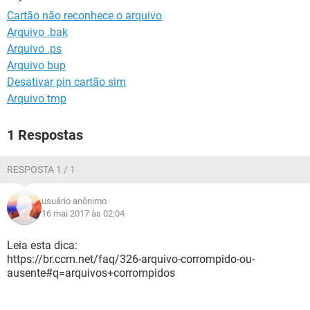
GUIA DE COMPRAS
Cartão não reconhece o arquivo
Arquivo .bak
Arquivo .ps
Arquivo bup
Desativar pin cartão sim
Arquivo tmp
1 Respostas
RESPOSTA 1 / 1
usuário anônimo
16 mai 2017 às 02:04
Leia esta dica:
https://br.ccm.net/faq/326-arquivo-corrompido-ou-
ausente#q=arquivos+corrompidos