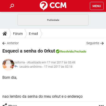
MENU
INÍCIO
JOGOS
WHATSAPP
DICAS
Fórum
E-mail
CELULAR
FACEBOOK
JOGOS
WHATSAPP
DOWNLOADS
Anterior
Seguinte
OUTLOOK
EXCEL
CELULAR
FACEBOOK
Esqueci a senha do 0rkut
INSTAGRAM
JOGOS
GMAIL
WHATSAPP
Resolvido
/Fechado
FÓRUM
OUTLOOK
EXCEL
GUIA DE COMPRAS
CELULAR
FACEBOOK
palloma
- Atualizado em 17 mai 2017 às 05:48
INSTAGRAM
JOGOS
GMAIL
WHATSAPP
GLOSSÁRIO
usuário anônimo -
17 mai 2017 às 02:18
OUTLOOK
EXCEL
GUIA DE COMPRAS
CELULAR
FACEBOOK
INSTAGRAM
JOGOS
GMAIL
WHATSAPP
Bom dia,
OUTLOOK
EXCEL
GUIA DE COMPRAS
CELULAR
FACEBOOK
INSTAGRAM
GMAIL
OUTLOOK
EXCEL
GUIA DE COMPRAS
nao lembro da senha do meu orkut e o endereço
INSTAGRAM
GMAIL