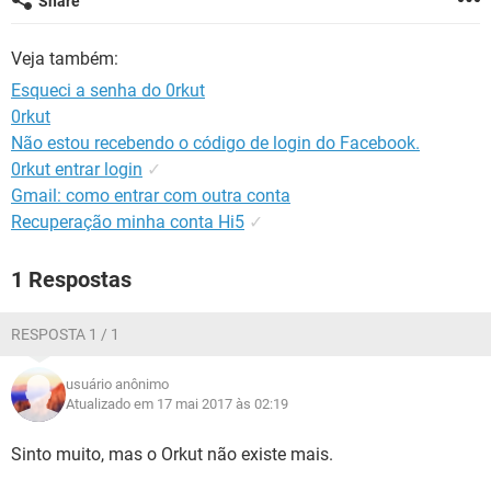
Share
GUIA DE COMPRAS
Veja também:
Esqueci a senha do 0rkut
0rkut
Não estou recebendo o código de login do Facebook.
0rkut entrar login
✓
Gmail: como entrar com outra conta
Recuperação minha conta Hi5
✓
1 Respostas
RESPOSTA 1 / 1
usuário anônimo
Atualizado em 17 mai 2017 às 02:19
Sinto muito, mas o Orkut não existe mais.