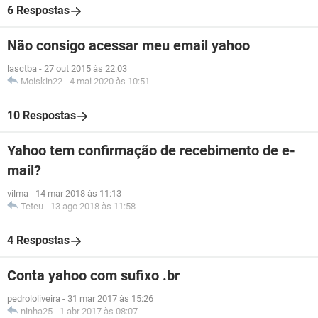
6 Respostas
Não consigo acessar meu email yahoo
lasctba
-
27 out 2015 às 22:03
Moiskin22
-
4 mai 2020 às 10:51
10 Respostas
Yahoo tem confirmação de recebimento de e-
mail?
vilma
-
14 mar 2018 às 11:13
Teteu
-
13 ago 2018 às 11:58
4 Respostas
Conta yahoo com sufixo .br
pedrololiveira
-
31 mar 2017 às 15:26
ninha25
-
1 abr 2017 às 08:07