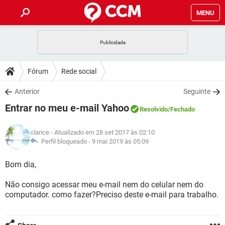
MENU
INÍCIO
JOGOS
WHATSAPP
DICAS
Fórum
Rede social
CELULAR
FACEBOOK
JOGOS
WHATSAPP
DOWNLOADS
Anterior
Seguinte
OUTLOOK
EXCEL
CELULAR
FACEBOOK
Entrar no meu e-mail Yahoo
INSTAGRAM
JOGOS
GMAIL
WHATSAPP
Resolvido
/Fechado
FÓRUM
OUTLOOK
EXCEL
GUIA DE COMPRAS
CELULAR
FACEBOOK
clarice
- Atualizado em 28 set 2017 às 02:10
INSTAGRAM
JOGOS
GMAIL
WHATSAPP
GLOSSÁRIO
Perfil bloqueado -
9 mai 2019 às 05:09
OUTLOOK
EXCEL
GUIA DE COMPRAS
CELULAR
FACEBOOK
INSTAGRAM
JOGOS
GMAIL
WHATSAPP
Bom dia,
OUTLOOK
EXCEL
GUIA DE COMPRAS
CELULAR
FACEBOOK
Não consigo acessar meu e-mail nem do celular nem do
INSTAGRAM
GMAIL
computador. como fazer?Preciso deste e-mail para trabalho.
OUTLOOK
EXCEL
GUIA DE COMPRAS
INSTAGRAM
GMAIL