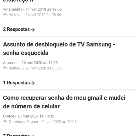
vivianebrito
-
11 nov 2018 às 19:05
Vinicius
-
24 set 2019 às 08:48
2 Respostas
Assunto de desbloqueio de TV Samsung -
senha esquecida
Atumane
-
26 nov 2020 às 11:38
ninha25
-
27 nov 2020 às 05:05
1 Respostas
Como recuperar senha do meu gmail e mudei
de número de celular
Greice
-
16 mar 2021 às 14:32
DemissonFagner
-
24 jan 2023 às 14:01