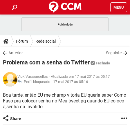
MENU
INÍCIO
JOGOS
WHATSAPP
DICAS
Fórum
Rede social
CELULAR
FACEBOOK
JOGOS
WHATSAPP
DOWNLOADS
Anterior
Seguinte
OUTLOOK
EXCEL
CELULAR
FACEBOOK
Problema com a senha do Twitter
INSTAGRAM
JOGOS
GMAIL
WHATSAPP
Fechado
FÓRUM
OUTLOOK
EXCEL
GUIA DE COMPRAS
CELULAR
FACEBOOK
Vick Vasconcellos
- Atualizado em 17 mai 2017 às 05:17
INSTAGRAM
JOGOS
GMAIL
WHATSAPP
GLOSSÁRIO
Perfil bloqueado -
17 mai 2017 às 05:16
OUTLOOK
EXCEL
GUIA DE COMPRAS
CELULAR
FACEBOOK
INSTAGRAM
JOGOS
GMAIL
WHATSAPP
Boa tarde, entäo EU me champ vitoria EU queria saber Como
OUTLOOK
EXCEL
Faso pra colocar senha no Meu tweet pq quando EU coloco
GUIA DE COMPRAS
CELULAR
FACEBOOK
a,senha da invalido....
INSTAGRAM
GMAIL
OUTLOOK
EXCEL
GUIA DE COMPRAS
Share
INSTAGRAM
GMAIL