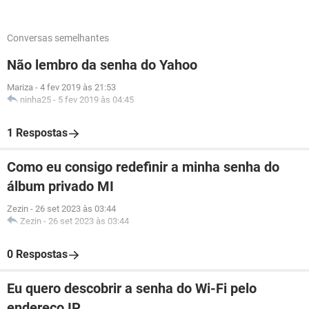
Conversas semelhantes
Não lembro da senha do Yahoo
Mariza
-
4 fev 2019 às 21:53
ninha25
-
5 fev 2019 às 04:45
1 Respostas
Como eu consigo redefinir a minha senha do
álbum privado MI
Zezin
-
26 set 2023 às 03:44
Zezin
-
26 set 2023 às 03:44
0 Respostas
Eu quero descobrir a senha do Wi-Fi pelo
endereço IP