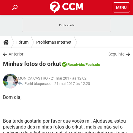
MENU
INÍCIO
JOGOS
WHATSAPP
DICAS
Fórum
Problemas Internet
CELULAR
FACEBOOK
JOGOS
WHATSAPP
DOWNLOADS
Anterior
Seguinte
OUTLOOK
EXCEL
CELULAR
FACEBOOK
Minhas fotos do orkut
INSTAGRAM
JOGOS
GMAIL
WHATSAPP
Resolvido
/Fechado
FÓRUM
OUTLOOK
EXCEL
GUIA DE COMPRAS
CELULAR
FACEBOOK
MONICA CASTRO
- 21 mai 2017 às 12:02
INSTAGRAM
JOGOS
GMAIL
WHATSAPP
GLOSSÁRIO
Perfil bloqueado -
21 mai 2017 às 12:20
OUTLOOK
EXCEL
GUIA DE COMPRAS
CELULAR
FACEBOOK
INSTAGRAM
JOGOS
GMAIL
WHATSAPP
Bom dia,
OUTLOOK
EXCEL
GUIA DE COMPRAS
CELULAR
FACEBOOK
INSTAGRAM
GMAIL
OUTLOOK
EXCEL
GUIA DE COMPRAS
Boa tarde gostaria por favor que vocês mi. Ajudasse, estou
INSTAGRAM
GMAIL
precisando das minhas fotos do orkut , mais eu não sei o
endereço do orkut ou o email de antes, mim ajude por favor