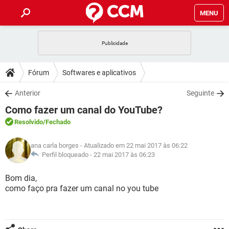
MENU
INÍCIO
JOGOS
WHATSAPP
DICAS
Fórum
Softwares e aplicativos
CELULAR
FACEBOOK
JOGOS
WHATSAPP
DOWNLOADS
Anterior
Seguinte
OUTLOOK
EXCEL
CELULAR
FACEBOOK
Como fazer um canal do YouTube?
INSTAGRAM
JOGOS
GMAIL
WHATSAPP
FÓRUM
OUTLOOK
EXCEL
Resolvido
/Fechado
GUIA DE COMPRAS
CELULAR
FACEBOOK
INSTAGRAM
JOGOS
GMAIL
WHATSAPP
GLOSSÁRIO
OUTLOOK
ana carla borges
- Atualizado em 22 mai 2017 às 06:22
EXCEL
GUIA DE COMPRAS
CELULAR
FACEBOOK
Perfil bloqueado -
22 mai 2017 às 06:23
INSTAGRAM
JOGOS
GMAIL
WHATSAPP
OUTLOOK
EXCEL
Bom dia,
GUIA DE COMPRAS
CELULAR
FACEBOOK
como faço pra fazer um canal no you tube
INSTAGRAM
GMAIL
OUTLOOK
EXCEL
GUIA DE COMPRAS
INSTAGRAM
GMAIL