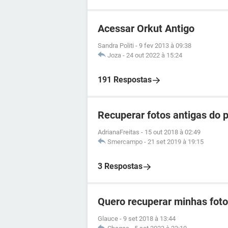
Acessar Orkut Antigo
Sandra Politi
-
9 fev 2013 à 09:38
Joza
-
24 out 2022 à 15:24
191 Respostas
Recuperar fotos antigas do 
AdrianaFreitas
-
15 out 2018 à 02:49
Smercampo
-
21 set 2019 à 19:15
3 Respostas
Quero recuperar minhas foto
Glauce
-
9 set 2018 à 13:44