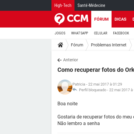
High-Tech
Santé-Médecine
FÓRUM
DICAS
JOGOS
WHATSAPP
CELULAR
FACEBOOK
Fórum
Problemas Internet
Anterior
Como recuperar fotos do Or
Patricia
- 22 mai 2017 à 01:29
Perfil bloqueado -
22 mai 2017 à
Boa noite
Gostaria de recuperar fotos do meu 
Não lembro a senha