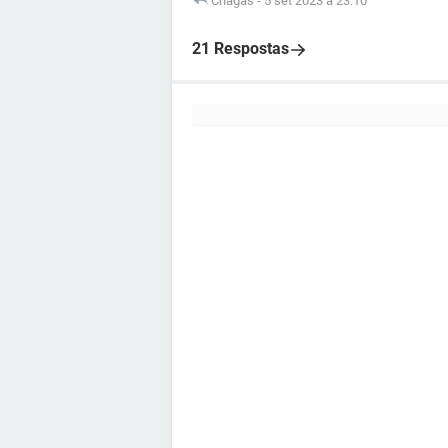
Chagas
-
5 set 2023 à 23:10
21 Respostas