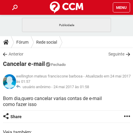
MENU
INÍCIO
JOGOS
WHATSAPP
DICAS
Fórum
Rede social
CELULAR
FACEBOOK
JOGOS
WHATSAPP
DOWNLOADS
Anterior
Seguinte
OUTLOOK
EXCEL
CELULAR
FACEBOOK
Cancelar e-mail
INSTAGRAM
JOGOS
GMAIL
WHATSAPP
Fechado
FÓRUM
OUTLOOK
EXCEL
GUIA DE COMPRAS
CELULAR
FACEBOOK
wellington mateus franciscone barbosa
- Atualizado em 24 mai 2017
INSTAGRAM
JOGOS
GMAIL
WHATSAPP
às 01:57
GLOSSÁRIO
OUTLOOK
EXCEL
usuário anônimo -
24 mai 2017 às 01:58
GUIA DE COMPRAS
CELULAR
FACEBOOK
INSTAGRAM
JOGOS
GMAIL
WHATSAPP
Bom dia,quero cancelar varias contas de e-mail
OUTLOOK
EXCEL
como fazer isso
GUIA DE COMPRAS
CELULAR
FACEBOOK
INSTAGRAM
GMAIL
OUTLOOK
EXCEL
Share
GUIA DE COMPRAS
INSTAGRAM
GMAIL
Veja também: