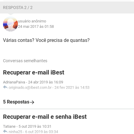
RESPOSTA 2 / 2
usuário anônimo
24 mai 2017 às 01:58
Várias contas? Você precisa de quantas?
Conversas semelhantes
Recuperar e-mail iBest
AdrianaPaiva
-
24 abr 2019 às 16:09
originado.x@ibest.com.br
-
24 fev 2021 às 14:53
5 Respostas
Recuperar e-mail e senha iBest
Tatiane
-
5 out 2019 às 10:31
ninha25
-
6 out 2019 às 03:34