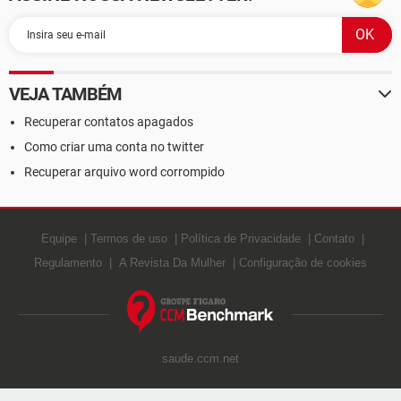
VEJA TAMBÉM
Recuperar contatos apagados
Como criar uma conta no twitter
Recuperar arquivo word corrompido
Equipe
Termos de uso
Política de Privacidade
Contato
Regulamento
A Revista Da Mulher
Configuração de cookies
saude.ccm.net