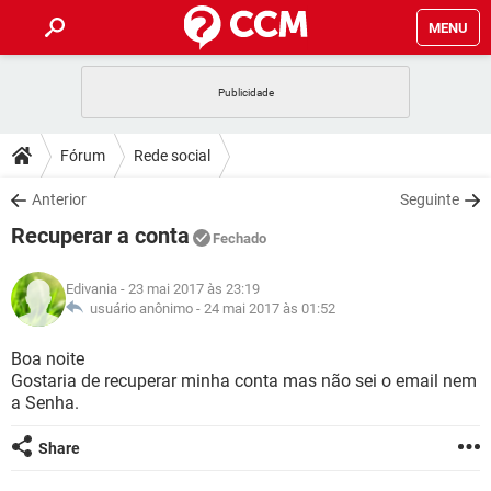
MENU
INÍCIO
JOGOS
WHATSAPP
DICAS
Fórum
Rede social
CELULAR
FACEBOOK
JOGOS
WHATSAPP
DOWNLOADS
Anterior
Seguinte
OUTLOOK
EXCEL
CELULAR
FACEBOOK
Recuperar a conta
INSTAGRAM
JOGOS
GMAIL
WHATSAPP
Fechado
FÓRUM
OUTLOOK
EXCEL
GUIA DE COMPRAS
CELULAR
FACEBOOK
Edivania
- 23 mai 2017 às 23:19
INSTAGRAM
JOGOS
GMAIL
WHATSAPP
GLOSSÁRIO
usuário anônimo -
24 mai 2017 às 01:52
OUTLOOK
EXCEL
GUIA DE COMPRAS
CELULAR
FACEBOOK
INSTAGRAM
JOGOS
GMAIL
WHATSAPP
Boa noite
OUTLOOK
EXCEL
Gostaria de recuperar minha conta mas não sei o email nem
GUIA DE COMPRAS
CELULAR
FACEBOOK
a Senha.
INSTAGRAM
GMAIL
OUTLOOK
EXCEL
GUIA DE COMPRAS
Share
INSTAGRAM
GMAIL