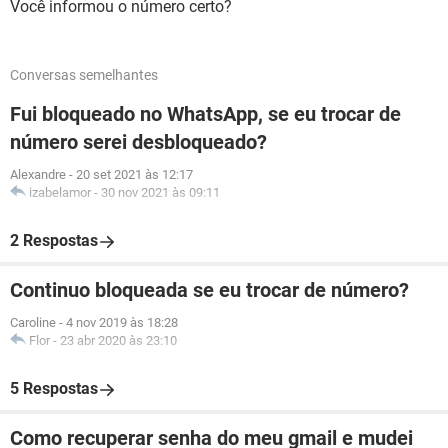
Você informou o número certo?
Conversas semelhantes
Fui bloqueado no WhatsApp, se eu trocar de
número serei desbloqueado?
Alexandre
-
20 set 2021 às 12:17
izabelamor
-
30 nov 2021 às 09:11
2 Respostas
Continuo bloqueada se eu trocar de número?
Caroline
-
4 nov 2019 às 18:28
Flor
-
23 abr 2020 às 23:10
5 Respostas
Como recuperar senha do meu gmail e mudei