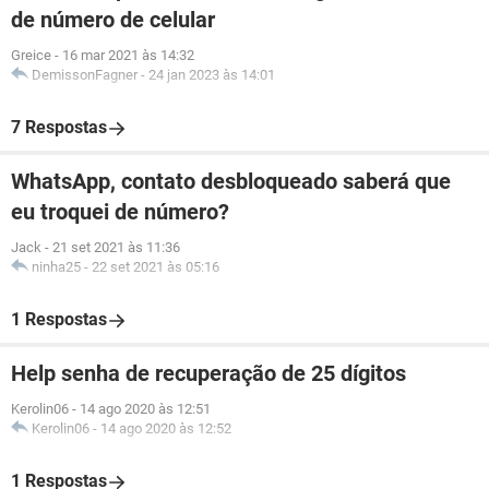
de número de celular
Greice
-
16 mar 2021 às 14:32
DemissonFagner
-
24 jan 2023 às 14:01
7 Respostas
WhatsApp, contato desbloqueado saberá que
eu troquei de número?
Jack
-
21 set 2021 às 11:36
ninha25
-
22 set 2021 às 05:16
1 Respostas
Help senha de recuperação de 25 dígitos
Kerolin06
-
14 ago 2020 às 12:51
Kerolin06
-
14 ago 2020 às 12:52
1 Respostas