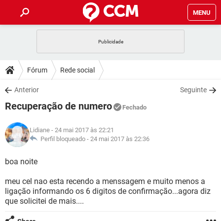
MENU
INÍCIO
JOGOS
WHATSAPP
DICAS
Fórum
Rede social
CELULAR
FACEBOOK
JOGOS
WHATSAPP
DOWNLOADS
Anterior
Seguinte
OUTLOOK
EXCEL
CELULAR
FACEBOOK
Recuperação de numero
INSTAGRAM
JOGOS
GMAIL
WHATSAPP
Fechado
FÓRUM
OUTLOOK
EXCEL
GUIA DE COMPRAS
CELULAR
FACEBOOK
Lidiane
- 24 mai 2017 às 22:21
INSTAGRAM
JOGOS
GMAIL
WHATSAPP
GLOSSÁRIO
Perfil bloqueado -
24 mai 2017 às 22:36
OUTLOOK
EXCEL
GUIA DE COMPRAS
CELULAR
FACEBOOK
INSTAGRAM
JOGOS
GMAIL
WHATSAPP
boa noite
OUTLOOK
EXCEL
GUIA DE COMPRAS
CELULAR
FACEBOOK
meu cel nao esta recendo a menssagem e muito menos a
INSTAGRAM
GMAIL
ligação informando os 6 digitos de confirmação...agora diz
OUTLOOK
EXCEL
GUIA DE COMPRAS
que solicitei de mais....
INSTAGRAM
GMAIL