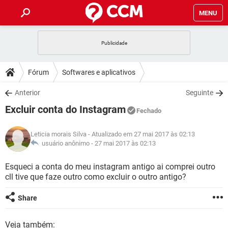
MENU
INÍCIO
JOGOS
WHATSAPP
DICAS
Fórum
Softwares e aplicativos
CELULAR
FACEBOOK
JOGOS
WHATSAPP
DOWNLOADS
Anterior
Seguinte
OUTLOOK
EXCEL
CELULAR
FACEBOOK
Excluir conta do Instagram
INSTAGRAM
JOGOS
GMAIL
WHATSAPP
Fechado
FÓRUM
OUTLOOK
EXCEL
GUIA DE COMPRAS
CELULAR
FACEBOOK
Leticia morais Silva
- Atualizado em 27 mai 2017 às 02:13
INSTAGRAM
JOGOS
GMAIL
WHATSAPP
GLOSSÁRIO
usuário anônimo -
27 mai 2017 às 02:13
OUTLOOK
EXCEL
GUIA DE COMPRAS
CELULAR
FACEBOOK
INSTAGRAM
JOGOS
GMAIL
WHATSAPP
Esqueci a conta do meu instagram antigo ai comprei outro
OUTLOOK
EXCEL
cll tive que faze outro como excluir o outro antigo?
GUIA DE COMPRAS
CELULAR
FACEBOOK
INSTAGRAM
GMAIL
OUTLOOK
EXCEL
Share
GUIA DE COMPRAS
INSTAGRAM
GMAIL
Veja também: