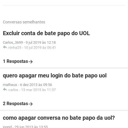
Conversas semelhantes
Excluir conta de bate papo do UOL
Carlos_3699
-
9 jul 2019 às 12:18
ninha25
-
10 jul 2019 às 06:41
1 Respostas
quero apagar meu login do bate papo uol
matheus
-
6 dez 2013 às 09:56
carlos
-
13 mar 2015 às 11:37
2 Respostas
como apagar conversa no bate papo da uol?
ingrid
-
29 jun 2013 às 13:55