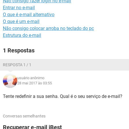
Não consigo fazer login no e-mail
GUIA DE COMPRAS
Entrar no e-mail
O que é e-mail alternativo
O que é um e-mail
Não consigo colocar arroba no teclado do pc
Estrutura do e-mail
1 Respostas
RESPOSTA 1 / 1
usuário anônimo
28 mai 2017 às 03:55
Tente redefinir a sua senha. Qual é o seu serviço de e-mail?
Conversas semelhantes
Recuperar e-mail iBest