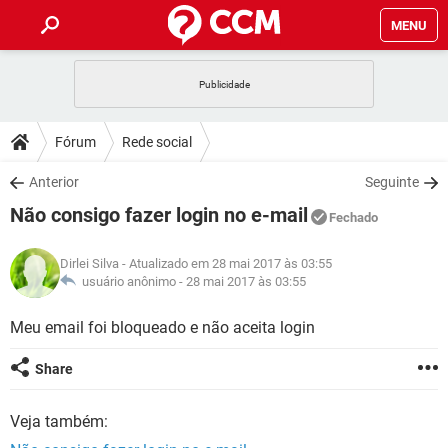
MENU
INÍCIO
JOGOS
WHATSAPP
DICAS
Fórum
Rede social
CELULAR
FACEBOOK
JOGOS
WHATSAPP
DOWNLOADS
Anterior
Seguinte
OUTLOOK
EXCEL
CELULAR
FACEBOOK
Não consigo fazer login no e-mail
INSTAGRAM
JOGOS
GMAIL
WHATSAPP
Fechado
FÓRUM
OUTLOOK
EXCEL
GUIA DE COMPRAS
CELULAR
FACEBOOK
Dirlei Silva
- Atualizado em 28 mai 2017 às 03:55
INSTAGRAM
JOGOS
GMAIL
WHATSAPP
GLOSSÁRIO
usuário anônimo -
28 mai 2017 às 03:55
OUTLOOK
EXCEL
GUIA DE COMPRAS
CELULAR
FACEBOOK
INSTAGRAM
JOGOS
GMAIL
WHATSAPP
Meu email foi bloqueado e não aceita login
OUTLOOK
EXCEL
GUIA DE COMPRAS
CELULAR
FACEBOOK
Share
INSTAGRAM
GMAIL
OUTLOOK
EXCEL
GUIA DE COMPRAS
Veja também:
INSTAGRAM
GMAIL