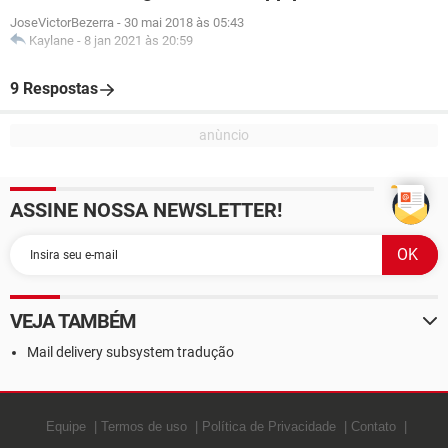
JoseVictorBezerra
-
30 mai 2018 às 05:43
Kaylane
-
8 jan 2021 às 20:59
9 Respostas
ASSINE NOSSA NEWSLETTER!
VEJA TAMBÉM
Mail delivery subsystem tradução
Equipe
Termos de uso
Política de Privacidade
Contato