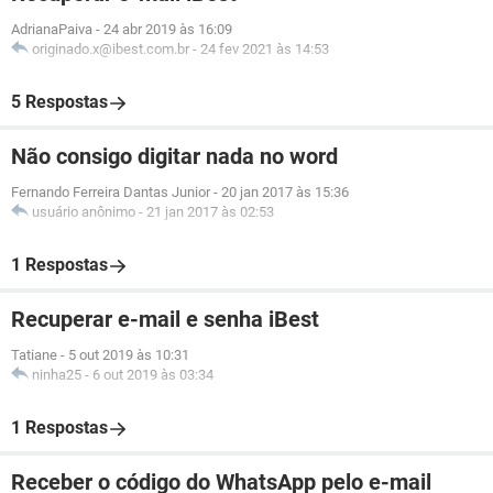
AdrianaPaiva
-
24 abr 2019 às 16:09
originado.x@ibest.com.br
-
24 fev 2021 às 14:53
5 Respostas
Não consigo digitar nada no word
Fernando Ferreira Dantas Junior
-
20 jan 2017 às 15:36
usuário anônimo
-
21 jan 2017 às 02:53
1 Respostas
Recuperar e-mail e senha iBest
Tatiane
-
5 out 2019 às 10:31
ninha25
-
6 out 2019 às 03:34
1 Respostas
Receber o código do WhatsApp pelo e-mail