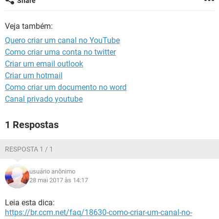
Share
GUIA DE COMPRAS
Veja também:
Quero criar um canal no YouTube
Como criar uma conta no twitter
Criar um email outlook
Criar um hotmail
Como criar um documento no word
Canal privado youtube
1 Respostas
RESPOSTA 1 / 1
usuário anônimo
28 mai 2017 às 14:17
Leia esta dica:
https://br.ccm.net/faq/18630-como-criar-um-canal-no-