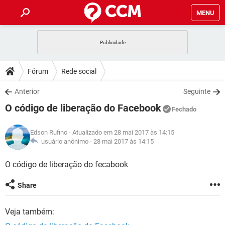
MENU
INÍCIO
JOGOS
WHATSAPP
DICAS
Fórum
Rede social
CELULAR
FACEBOOK
JOGOS
WHATSAPP
DOWNLOADS
Anterior
Seguinte
OUTLOOK
EXCEL
CELULAR
FACEBOOK
O código de liberação do Facebook
INSTAGRAM
JOGOS
GMAIL
WHATSAPP
Fechado
FÓRUM
OUTLOOK
EXCEL
GUIA DE COMPRAS
CELULAR
FACEBOOK
Edson Rufino
- Atualizado em 28 mai 2017 às 14:15
INSTAGRAM
JOGOS
GMAIL
WHATSAPP
GLOSSÁRIO
usuário anônimo -
28 mai 2017 às 14:15
OUTLOOK
EXCEL
GUIA DE COMPRAS
CELULAR
FACEBOOK
INSTAGRAM
JOGOS
GMAIL
WHATSAPP
O código de liberação do fecabook
OUTLOOK
EXCEL
GUIA DE COMPRAS
CELULAR
FACEBOOK
Share
INSTAGRAM
GMAIL
OUTLOOK
EXCEL
GUIA DE COMPRAS
Veja também:
INSTAGRAM
GMAIL