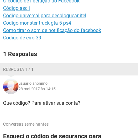
O código de liberação do Facebook
GUIA DE COMPRAS
Código ascii
Código universal para desbloquear itel
Codigo monster truck gta 5 ps4
Como tirar o som de notificação do facebook
Codigo de erro 39
1 Respostas
RESPOSTA 1 / 1
usuário anônimo
28 mai 2017 às 14:15
Que código? Para ativar sua conta?
Conversas semelhantes
Esqueci o código de segurança para