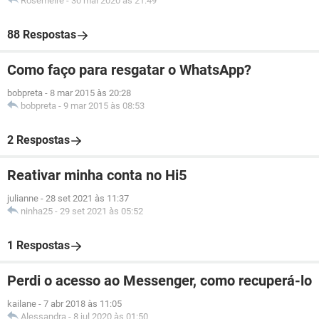
Rosemeire
-
30 mai 2020 às 21:49
88 Respostas
Como faço para resgatar o WhatsApp?
bobpreta
-
8 mar 2015 às 20:28
bobpreta
-
9 mar 2015 às 08:53
2 Respostas
Reativar minha conta no Hi5
julianne
-
28 set 2021 às 11:37
ninha25
-
29 set 2021 às 05:52
1 Respostas
Perdi o acesso ao Messenger, como recuperá-lo
kailane
-
7 abr 2018 às 11:05
Alessandra
-
8 jul 2020 às 01:50