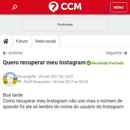
MENU
INÍCIO
JOGOS
WHATSAPP
DICAS
Fórum
Rede social
CELULAR
FACEBOOK
JOGOS
WHATSAPP
DOWNLOADS
Anterior
Seguinte
OUTLOOK
EXCEL
CELULAR
FACEBOOK
Quero recuperar meu Instagram
INSTAGRAM
JOGOS
GMAIL
WHATSAPP
Resolvido
/Fechado
FÓRUM
OUTLOOK
EXCEL
GUIA DE COMPRAS
CELULAR
FACEBOOK
Rosangella
- 29 mai 2017 às 16:01
INSTAGRAM
JOGOS
GMAIL
WHATSAPP
GLOSSÁRIO
Perfil bloqueado -
30 mai 2017 às 06:28
OUTLOOK
EXCEL
GUIA DE COMPRAS
CELULAR
FACEBOOK
INSTAGRAM
JOGOS
GMAIL
WHATSAPP
Boa tarde
OUTLOOK
EXCEL
Como recuperar meu Instagram não uso mas o número de
GUIA DE COMPRAS
CELULAR
FACEBOOK
quando fiz ele só lembro do nome do usuário do Instagram
INSTAGRAM
GMAIL
OUTLOOK
EXCEL
GUIA DE COMPRAS
INSTAGRAM
GMAIL