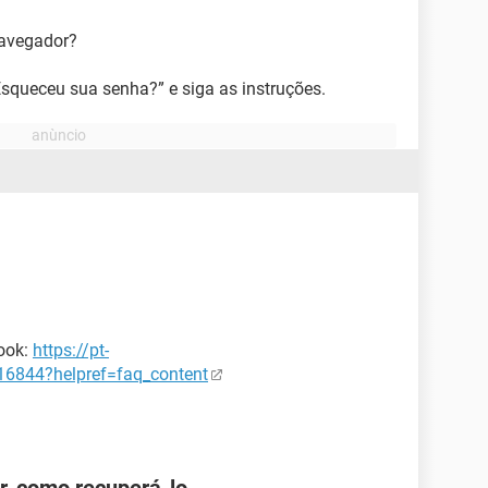
navegador?
Esqueceu sua senha?” e siga as instruções.
ook:
https://pt-
6844?helpref=faq_content