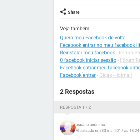
Share
Veja também:
Quero meu Facebook de volta
Fecebook entrar no meu facebook li
Reinstalar meu facebook
-
Fórum Pr
0 facebook iniciar sessão
-
Fórum Re
Facebook entrar meu facebook anti
Facebook ́entrar
-
Dicas -Hotmail
2 Respostas
RESPOSTA 1 / 2
usuário anônimo
Atualizado em 30 mai 2017 às 13:24