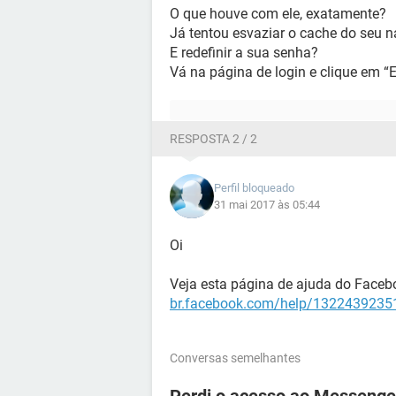
O que houve com ele, exatamente?
Já tentou esvaziar o cache do seu 
E redefinir a sua senha?
Vá na página de login e clique em “
RESPOSTA 2 / 2
Perfil bloqueado
31 mai 2017 às 05:44
Oi
Veja esta página de ajuda do Faceb
br.facebook.com/help/13224392351
Conversas semelhantes