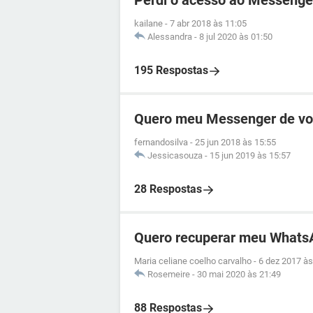
Perdi o acesso ao Messenge
kailane
-
7 abr 2018 às 11:05
Alessandra
-
8 jul 2020 às 01:50
195 Respostas
Quero meu Messenger de vo
fernandosilva
-
25 jun 2018 às 15:55
Jessicasouza
-
15 jun 2019 às 15:57
28 Respostas
Quero recuperar meu Whats
Maria celiane coelho carvalho
-
6 dez 2017 às
Rosemeire
-
30 mai 2020 às 21:49
88 Respostas