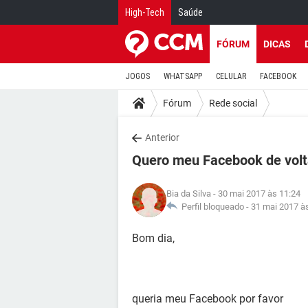
High-Tech
Saúde
FÓRUM
DICAS
JOGOS
WHATSAPP
CELULAR
FACEBOOK
Fórum
Rede social
Anterior
Quero meu Facebook de vol
Bia da Silva
- 30 mai 2017 às 11:24
Perfil bloqueado -
31 mai 2017 à
Bom dia,
queria meu Facebook por favor