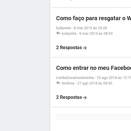
Como faço para resgatar o 
bobpreta
-
8 mar 2015 às 20:28
bobpreta
-
9 mar 2015 às 08:53
2 Respostas
Como entrar no meu Facebo
LenitaGonalvesleninha
-
23 ago 2018 às 12:1
Andreia
-
27 ago 2018 às 08:43
2 Respostas