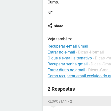
Cump.
NF
Share
Veja também:
Recuperar e-maIl Gmail
Entrar no e-mail
-
Dicas -Hotmail
O que é e-mail alternativo
-
Dicas -Y
Recuperar senha gmail
-
Dicas -Gma
Entrar direto no gmail
-
Dicas -Gmail
Como recuperar email excluido do g
2 Respostas
RESPOSTA 1 / 2