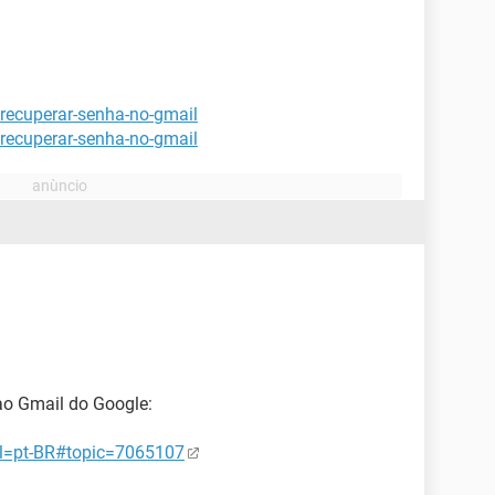
recuperar-senha-no-gmail
recuperar-senha-no-gmail
ao Gmail do Google:
hl=pt-BR#topic=7065107