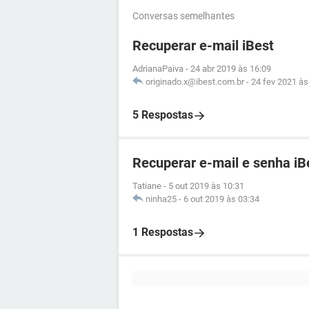
Conversas semelhantes
Recuperar e-mail iBest
AdrianaPaiva
-
24 abr 2019 às 16:09
originado.x@ibest.com.br
-
24 fev 2021 às
5 Respostas
Recuperar e-mail e senha iB
Tatiane
-
5 out 2019 às 10:31
ninha25
-
6 out 2019 às 03:34
1 Respostas