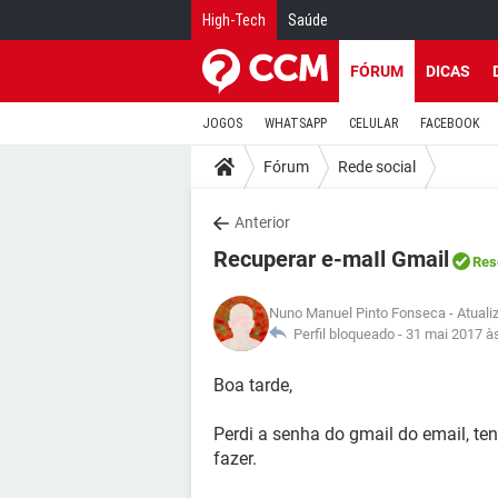
High-Tech
Saúde
FÓRUM
DICAS
JOGOS
WHATSAPP
CELULAR
FACEBOOK
Fórum
Rede social
Anterior
Recuperar e-maIl Gmail
Res
Nuno Manuel Pinto Fonseca
- Atual
Perfil bloqueado -
31 mai 2017 à
Boa tarde,
Perdi a senha do gmail do email, te
fazer.