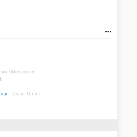
ahoo! Messenger
il
mail
-
Dicas -Gmail