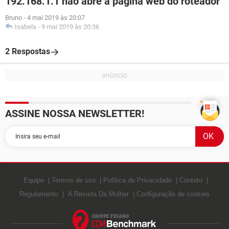
192.168.1.1 não abre a página web do roteador
Bruno
-
4 mai 2019 às 20:07
Isabela
-
9 mai 2019 às 20:36
2 Respostas
ASSINE NOSSA NEWSLETTER!
Equipe
Termos de uso
Política de Privacidade
Contato
Regulamento
A Revista Da Mulher
Configuração de cookies