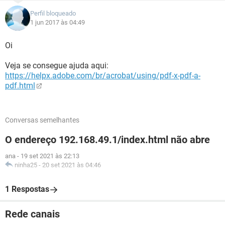
Perfil bloqueado
1 jun 2017 às 04:49
Oi
Veja se consegue ajuda aqui:
https://helpx.adobe.com/br/acrobat/using/pdf-x-pdf-a-
pdf.html
Conversas semelhantes
O endereço 192.168.49.1/index.html não abre
ana
-
19 set 2021 às 22:13
ninha25
-
20 set 2021 às 04:46
1 Respostas
Rede canais