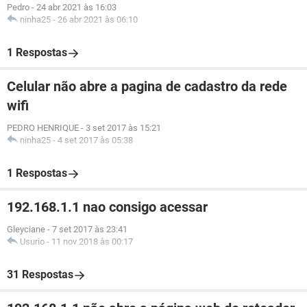
Pedro
-
24 abr 2021 às 16:03
ninha25
-
26 abr 2021 às 06:10
1 Respostas
Celular não abre a pagina de cadastro da rede
wifi
PEDRO HENRIQUE
-
3 set 2017 às 15:21
ninha25
-
4 set 2017 às 05:38
1 Respostas
192.168.1.1 nao consigo acessar
Gleyciane
-
7 set 2017 às 23:41
Usurio
-
11 nov 2018 às 00:17
31 Respostas