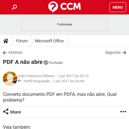
MENU
INÍCIO
JOGOS
WHATSAPP
DICAS
Fórum
Microsoft Office
CELULAR
FACEBOOK
JOGOS
WHATSAPP
DOWNLOADS
Anterior
Seguinte
OUTLOOK
EXCEL
CELULAR
FACEBOOK
PDF A não abre
INSTAGRAM
JOGOS
GMAIL
WHATSAPP
Fechado
FÓRUM
OUTLOOK
EXCEL
GUIA DE COMPRAS
CELULAR
FACEBOOK
João Francisco Ribeiro
- 1 jun 2017 às 02:12
INSTAGRAM
JOGOS
GMAIL
WHATSAPP
GLOSSÁRIO
Perfil bloqueado -
1 jun 2017 às 04:49
OUTLOOK
EXCEL
GUIA DE COMPRAS
CELULAR
FACEBOOK
INSTAGRAM
JOGOS
GMAIL
WHATSAPP
Converto documento PDF em PDFA, mas não abre. Qual
OUTLOOK
EXCEL
problema?
GUIA DE COMPRAS
CELULAR
FACEBOOK
INSTAGRAM
GMAIL
OUTLOOK
EXCEL
Share
GUIA DE COMPRAS
INSTAGRAM
GMAIL
Veja também: