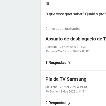
Oi
O que você quer saber? Qualé o pro
Conversas semelhantes
Assunto de desbloqueio de 
Atumane
-
26 nov 2020 à 11:38
ninha25
-
27 nov 2020 à 05:05
1 Respostas
Pin da TV Samsung
Jujuliana
-
28 mar 2021 à 19:43
Daniel
-
3 dez 2022 à 11:41
2 Respostas