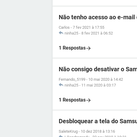
Não tenho acesso ao e-mail
Carlos
-
7 fev 2021 à 17:55
ninha25
-
8 fev 2021 à 06:52
1 Respostas
Não consigo desativar o Sa
Fernando_5199
-
10 mai 2020 à 14:42
ninha25
-
11 mai 2020 à 03:17
1 Respostas
Desbloquear a tela do Sams
SaleteKrug
-
10 dez 2018 à 13:16