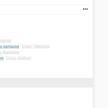
d
Android
ado samsung
-
Dicas -Telefonia
s -Samsung
ng
-
Dicas -Android