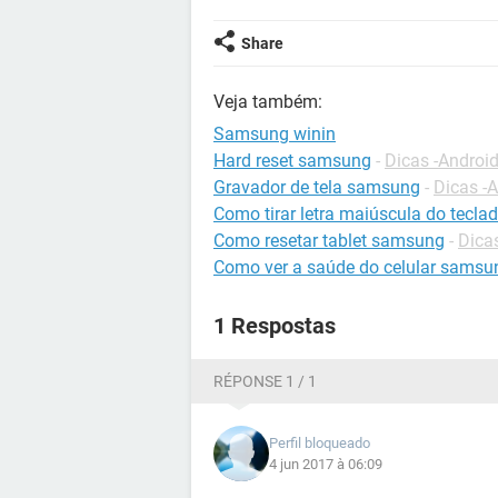
Share
Veja também:
Samsung winin
Hard reset samsung
-
Dicas -Androi
Gravador de tela samsung
-
Dicas -
Como tirar letra maiúscula do tecl
Como resetar tablet samsung
-
Dica
Como ver a saúde do celular samsu
1 Respostas
RÉPONSE 1 / 1
Perfil bloqueado
4 jun 2017 à 06:09