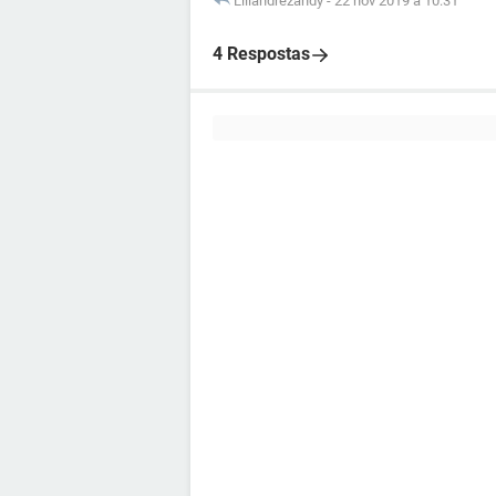
Liliandrezandy
-
22 nov 2019 à 10:31
4 Respostas