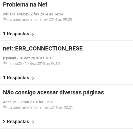
Problema na Net
william16veloz
-
2 fev 2014 às 14:34
usuário anônimo
-
3 fev 2014 às 09:38
1 Respostas
net::ERR_CONNECTION_RESE
jcpaiani
-
16 dez 2018 às 16:05
ninha25
-
17 dez 2018 às 06:01
1 Respostas
Não consigo acessar diversas páginas
Adas W.
-
8 mai 2016 às 11:13
usuário anônimo
-
9 mai 2016 às 02:21
2 Respostas