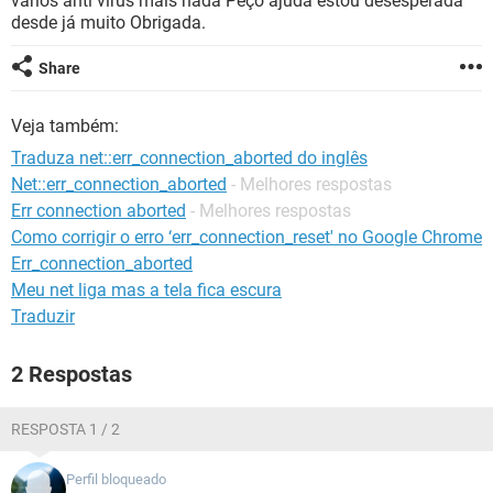
varios anti virus mais nada Peço ajuda estou desesperada
GUIA DE COMPRAS
desde já muito Obrigada.
Share
Veja também:
Traduza net::err_connection_aborted do inglês
Net::err_connection_aborted
- Melhores respostas
Err connection aborted
- Melhores respostas
Como corrigir o erro ‘err_connection_reset' no Google Chrome
Err_connection_aborted
Meu net liga mas a tela fica escura
Traduzir
2 Respostas
RESPOSTA 1 / 2
Perfil bloqueado