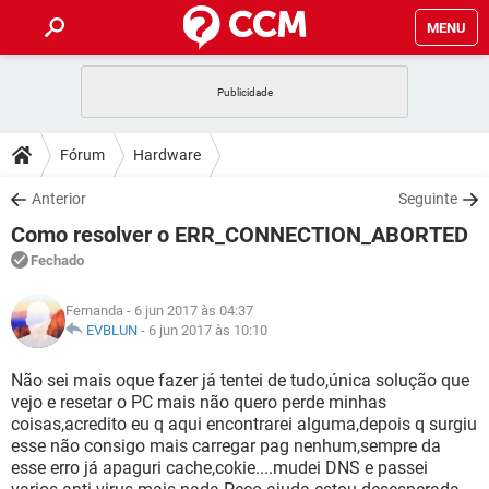
MENU
INÍCIO
JOGOS
WHATSAPP
DICAS
Fórum
Hardware
CELULAR
FACEBOOK
JOGOS
WHATSAPP
DOWNLOADS
Anterior
Seguinte
OUTLOOK
EXCEL
CELULAR
FACEBOOK
Como resolver o ERR_CONNECTION_ABORTED
INSTAGRAM
JOGOS
GMAIL
WHATSAPP
FÓRUM
OUTLOOK
EXCEL
Fechado
GUIA DE COMPRAS
CELULAR
FACEBOOK
INSTAGRAM
JOGOS
GMAIL
WHATSAPP
GLOSSÁRIO
OUTLOOK
Fernanda
- 6 jun 2017 às 04:37
EXCEL
GUIA DE COMPRAS
CELULAR
FACEBOOK
EVBLUN
-
6 jun 2017 às 10:10
INSTAGRAM
JOGOS
GMAIL
WHATSAPP
OUTLOOK
EXCEL
Não sei mais oque fazer já tentei de tudo,única solução que
GUIA DE COMPRAS
CELULAR
FACEBOOK
vejo e resetar o PC mais não quero perde minhas
INSTAGRAM
GMAIL
coisas,acredito eu q aqui encontrarei alguma,depois q surgiu
OUTLOOK
EXCEL
GUIA DE COMPRAS
esse não consigo mais carregar pag nenhum,sempre da
INSTAGRAM
GMAIL
esse erro já apaguri cache,cokie....mudei DNS e passei