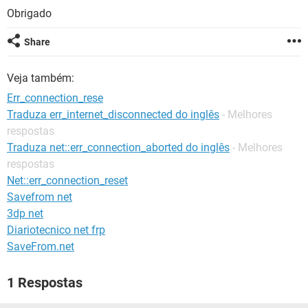
GUIA DE COMPRAS
Obrigado
Share
Veja também:
Err_connection_rese
Traduza err_internet_disconnected do inglês
- Melhores
respostas
Traduza net::err_connection_aborted do inglês
- Melhores
respostas
Net::err_connection_reset
Savefrom net
3dp net
Diariotecnico net frp
SaveFrom.net
1 Respostas