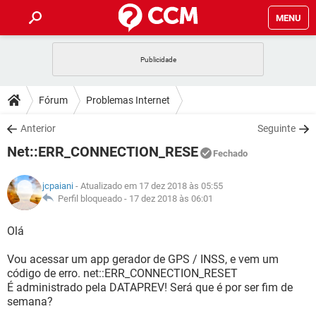
MENU
INÍCIO
JOGOS
WHATSAPP
DICAS
Fórum
Problemas Internet
CELULAR
FACEBOOK
JOGOS
WHATSAPP
DOWNLOADS
Anterior
Seguinte
OUTLOOK
EXCEL
CELULAR
FACEBOOK
Net::ERR_CONNECTION_RESE
INSTAGRAM
JOGOS
GMAIL
WHATSAPP
Fechado
FÓRUM
OUTLOOK
EXCEL
GUIA DE COMPRAS
CELULAR
FACEBOOK
jcpaiani
- Atualizado em 17 dez 2018 às 05:55
INSTAGRAM
JOGOS
GMAIL
WHATSAPP
GLOSSÁRIO
Perfil bloqueado -
17 dez 2018 às 06:01
OUTLOOK
EXCEL
GUIA DE COMPRAS
CELULAR
FACEBOOK
INSTAGRAM
JOGOS
GMAIL
WHATSAPP
Olá
OUTLOOK
EXCEL
GUIA DE COMPRAS
CELULAR
FACEBOOK
Vou acessar um app gerador de GPS / INSS, e vem um
INSTAGRAM
GMAIL
código de erro. net::ERR_CONNECTION_RESET
OUTLOOK
EXCEL
GUIA DE COMPRAS
É administrado pela DATAPREV! Será que é por ser fim de
INSTAGRAM
GMAIL
semana?