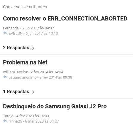
Conversas semelhantes
Como resolver o ERR_CONNECTION_ABORTED
Fernanda
-
6 jun 2017 às 04:37
EVBLUN
-
6 jun 2017 às 10:10
2 Respostas
Problema na Net
william16veloz
-
2 fev 2014 às 14:34
usuário anônimo
-
3 fev 2014 às 09:38
1 Respostas
Desbloqueio do Samsung Galaxi J2 Pro
Tarcio
-
4 fev 2020 às 16:03
ninha25
-
6 mar 2020 às 04:27