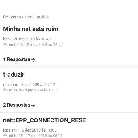
Conversas semelhantes
Minha net está ruim
bem
-
20 nov 2018 às 13:43
ninha25
-
20 nov 2018 às 14:59
1 Respostas
traduzir
mocinho
-
3 jun 2009 às 07:42
mineira
-
3 jun 2009 às 07:53
2 Respostas
net::ERR_CONNECTION_RESE
jcpaiani
-
16 dez 2018 às 16:05
ninha25
-
17 dez 2018 às 06:01