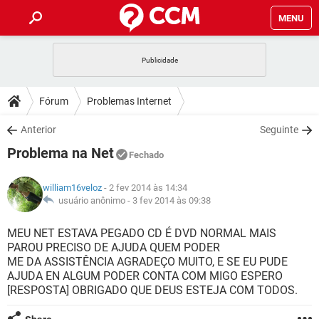
MENU
INÍCIO
JOGOS
WHATSAPP
DICAS
Fórum
Problemas Internet
CELULAR
FACEBOOK
JOGOS
WHATSAPP
DOWNLOADS
Anterior
Seguinte
OUTLOOK
EXCEL
CELULAR
FACEBOOK
Problema na Net
INSTAGRAM
JOGOS
GMAIL
WHATSAPP
Fechado
FÓRUM
OUTLOOK
EXCEL
GUIA DE COMPRAS
CELULAR
FACEBOOK
william16veloz
- 2 fev 2014 às 14:34
INSTAGRAM
JOGOS
GMAIL
WHATSAPP
GLOSSÁRIO
usuário anônimo -
3 fev 2014 às 09:38
OUTLOOK
EXCEL
GUIA DE COMPRAS
CELULAR
FACEBOOK
INSTAGRAM
JOGOS
GMAIL
WHATSAPP
MEU NET ESTAVA PEGADO CD É DVD NORMAL MAIS
OUTLOOK
EXCEL
PAROU PRECISO DE AJUDA QUEM PODER
GUIA DE COMPRAS
CELULAR
FACEBOOK
ME DA ASSISTÊNCIA AGRADEÇO MUITO, E SE EU PUDE
INSTAGRAM
GMAIL
AJUDA EN ALGUM PODER CONTA COM MIGO ESPERO
OUTLOOK
EXCEL
GUIA DE COMPRAS
[RESPOSTA] OBRIGADO QUE DEUS ESTEJA COM TODOS.
INSTAGRAM
GMAIL