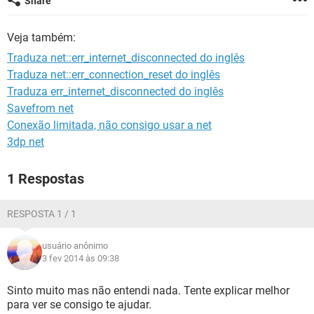
Share
GUIA DE COMPRAS
Veja também:
Traduza net::err_internet_disconnected do inglês
Traduza net::err_connection_reset do inglês
Traduza err_internet_disconnected do inglês
Savefrom net
Conexão limitada, não consigo usar a net
3dp net
1 Respostas
RESPOSTA 1 / 1
usuário anônimo
3 fev 2014 às 09:38
Sinto muito mas não entendi nada. Tente explicar melhor
para ver se consigo te ajudar.