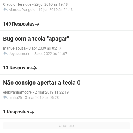
Claudio Henrique
-
29 jul 2010 às 19:48
MarcosDangelo
-
19 jun 2019 às 21:43
149 Respostas
Bug com a tecla "apagar"
manuelsouza
-
8 abr 2009 às 03:17
Joyceamorim
-
3 set 2022 às 11:07
13 Respostas
Não consigo apertar a tecla 0
eigiovannamoore
-
2 mar 2019 às 22:19
ninha25
-
3 mar 2019 às 05:28
1 Respostas