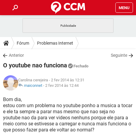
MENU
INÍCIO
JOGOS
WHATSAPP
DICAS
Fórum
Problemas Internet
CELULAR
FACEBOOK
JOGOS
WHATSAPP
DOWNLOADS
Anterior
Seguinte
OUTLOOK
EXCEL
CELULAR
FACEBOOK
O youtube nao funciona
INSTAGRAM
JOGOS
GMAIL
WHATSAPP
Fechado
FÓRUM
OUTLOOK
EXCEL
GUIA DE COMPRAS
CELULAR
FACEBOOK
Carolina cerejeira
- 2 fev 2014 às 12:31
INSTAGRAM
JOGOS
GMAIL
WHATSAPP
GLOSSÁRIO
maiconnet
-
2 fev 2014 às 12:44
OUTLOOK
EXCEL
GUIA DE COMPRAS
CELULAR
FACEBOOK
INSTAGRAM
JOGOS
GMAIL
WHATSAPP
Bom dia,
OUTLOOK
EXCEL
estou com um problema no youtube ponho a musica a tocar
GUIA DE COMPRAS
CELULAR
FACEBOOK
e ele ta sempre a parar mas mesmo que nao seja no
INSTAGRAM
GMAIL
youtube nao da para ver videos nenhuns porque ele para a
OUTLOOK
EXCEL
GUIA DE COMPRAS
meio como se estivesse a carregar e nunca mais funciona o
INSTAGRAM
GMAIL
que posso fazer para ele voltar ao normal?