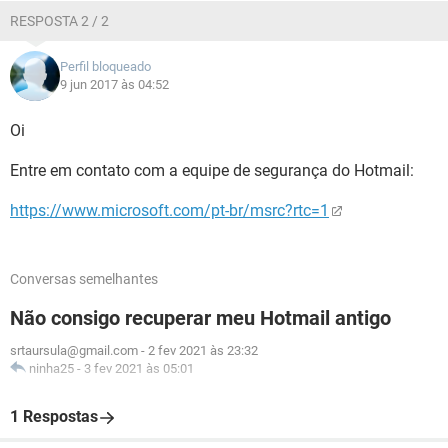
RESPOSTA 2 / 2
Perfil bloqueado
9 jun 2017 às 04:52
Oi
Entre em contato com a equipe de segurança do Hotmail:
https://www.microsoft.com/pt-br/msrc?rtc=1
Conversas semelhantes
Não consigo recuperar meu Hotmail antigo
srtaursula@gmail.com
-
2 fev 2021 às 23:32
ninha25
-
3 fev 2021 às 05:01
1 Respostas