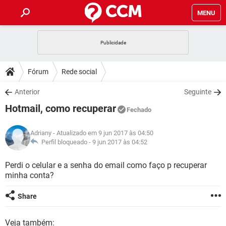
MENU
INÍCIO
JOGOS
WHATSAPP
DICAS
Fórum
Rede social
CELULAR
FACEBOOK
JOGOS
WHATSAPP
DOWNLOADS
Anterior
Seguinte
OUTLOOK
EXCEL
CELULAR
FACEBOOK
Hotmail, como recuperar
INSTAGRAM
JOGOS
GMAIL
WHATSAPP
Fechado
FÓRUM
OUTLOOK
EXCEL
GUIA DE COMPRAS
CELULAR
FACEBOOK
Adriany
- Atualizado em 9 jun 2017 às 04:50
INSTAGRAM
JOGOS
GMAIL
WHATSAPP
GLOSSÁRIO
Perfil bloqueado -
9 jun 2017 às 04:52
OUTLOOK
EXCEL
GUIA DE COMPRAS
CELULAR
FACEBOOK
INSTAGRAM
JOGOS
GMAIL
WHATSAPP
Perdi o celular e a senha do email como faço p recuperar
OUTLOOK
EXCEL
minha conta?
GUIA DE COMPRAS
CELULAR
FACEBOOK
INSTAGRAM
GMAIL
OUTLOOK
EXCEL
Share
GUIA DE COMPRAS
INSTAGRAM
GMAIL
Veja também: