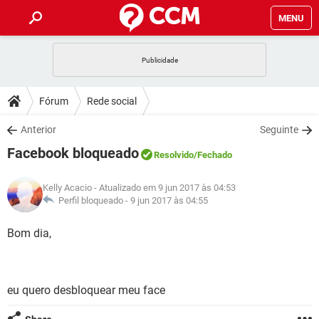
MENU
INÍCIO
JOGOS
WHATSAPP
DICAS
Fórum
Rede social
CELULAR
FACEBOOK
JOGOS
WHATSAPP
DOWNLOADS
Anterior
Seguinte
OUTLOOK
EXCEL
CELULAR
FACEBOOK
Facebook bloqueado
INSTAGRAM
JOGOS
GMAIL
WHATSAPP
Resolvido
/Fechado
FÓRUM
OUTLOOK
EXCEL
GUIA DE COMPRAS
CELULAR
FACEBOOK
Kelly Acacio
- Atualizado em 9 jun 2017 às 04:53
INSTAGRAM
JOGOS
GMAIL
WHATSAPP
GLOSSÁRIO
Perfil bloqueado -
9 jun 2017 às 04:55
OUTLOOK
EXCEL
GUIA DE COMPRAS
CELULAR
FACEBOOK
INSTAGRAM
JOGOS
GMAIL
WHATSAPP
Bom dia,
OUTLOOK
EXCEL
GUIA DE COMPRAS
CELULAR
FACEBOOK
INSTAGRAM
GMAIL
OUTLOOK
EXCEL
GUIA DE COMPRAS
eu quero desbloquear meu face
INSTAGRAM
GMAIL