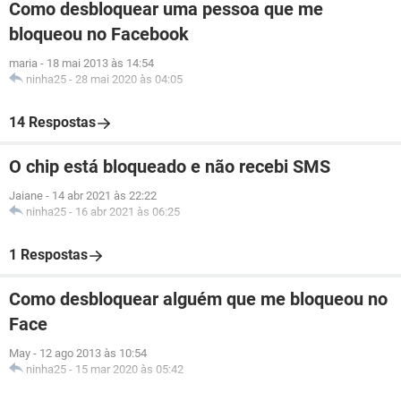
Como desbloquear uma pessoa que me
bloqueou no Facebook
maria
-
18 mai 2013 às 14:54
ninha25
-
28 mai 2020 às 04:05
14 Respostas
O chip está bloqueado e não recebi SMS
Jaiane
-
14 abr 2021 às 22:22
ninha25
-
16 abr 2021 às 06:25
1 Respostas
Como desbloquear alguém que me bloqueou no
Face
May
-
12 ago 2013 às 10:54
ninha25
-
15 mar 2020 às 05:42