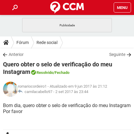
MENU
INÍCIO
JOGOS
WHATSAPP
DICAS
Fórum
Rede social
CELULAR
FACEBOOK
JOGOS
WHATSAPP
DOWNLOADS
Anterior
Seguinte
OUTLOOK
EXCEL
CELULAR
FACEBOOK
Quero obter o selo de verificação do meu
INSTAGRAM
JOGOS
GMAIL
WHATSAPP
FÓRUM
OUTLOOK
EXCEL
Instagram
Resolvido
/Fechado
GUIA DE COMPRAS
CELULAR
FACEBOOK
INSTAGRAM
JOGOS
GMAIL
WHATSAPP
GLOSSÁRIO
OUTLOOK
EXCEL
romariocordeiro1
- Atualizado em 9 jun 2017 às 21:12
GUIA DE COMPRAS
CELULAR
FACEBOOK
camilacabello97 -
2 set 2017 às 23:44
INSTAGRAM
JOGOS
GMAIL
WHATSAPP
OUTLOOK
EXCEL
Bom dia, quero obter o selo de verificação do meu Instagram
GUIA DE COMPRAS
CELULAR
FACEBOOK
INSTAGRAM
GMAIL
Por favor
OUTLOOK
EXCEL
GUIA DE COMPRAS
INSTAGRAM
GMAIL