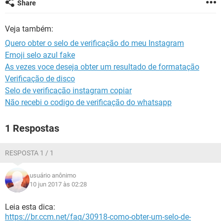
Share
GUIA DE COMPRAS
Veja também:
Quero obter o selo de verificação do meu Instagram
Emoji selo azul fake
As vezes voce deseja obter um resultado de formatação
Verificação de disco
Selo de verificação instagram copiar
Não recebi o codigo de verificação do whatsapp
1 Respostas
RESPOSTA 1 / 1
usuário anônimo
10 jun 2017 às 02:28
Leia esta dica:
https://br.ccm.net/faq/30918-como-obter-um-selo-de-