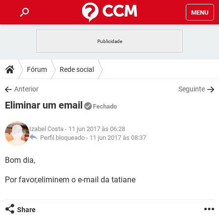
MENU
INÍCIO
JOGOS
WHATSAPP
DICAS
Fórum
Rede social
CELULAR
FACEBOOK
JOGOS
WHATSAPP
DOWNLOADS
Anterior
Seguinte
OUTLOOK
EXCEL
CELULAR
FACEBOOK
Eliminar um email
INSTAGRAM
JOGOS
GMAIL
WHATSAPP
Fechado
FÓRUM
OUTLOOK
EXCEL
GUIA DE COMPRAS
CELULAR
FACEBOOK
Izabel Costa
- 11 jun 2017 às 06:28
INSTAGRAM
JOGOS
GMAIL
WHATSAPP
GLOSSÁRIO
Perfil bloqueado -
11 jun 2017 às 08:37
OUTLOOK
EXCEL
GUIA DE COMPRAS
CELULAR
FACEBOOK
INSTAGRAM
JOGOS
GMAIL
WHATSAPP
Bom dia,
OUTLOOK
EXCEL
GUIA DE COMPRAS
CELULAR
FACEBOOK
Por favor,eliminem o e-mail da tatiane
INSTAGRAM
GMAIL
OUTLOOK
EXCEL
GUIA DE COMPRAS
INSTAGRAM
GMAIL
Share