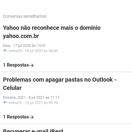
Conversas semelhantes
Yahoo não reconhece mais o domínio
yahoo.com.br
luna
-
17 jul 2020 às 15:41
ninha25
-
18 jul 2020 às 06:45
1 Respostas
Problemas com apagar pastas no Outlook -
Celular
Rosana_2021
-
8 jul 2021 às 11:17
ninha25
-
10 jul 2021 às 06:16
1 Respostas
Recuperar e-mail iBest