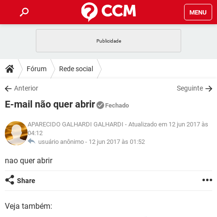
MENU
INÍCIO
JOGOS
WHATSAPP
DICAS
Fórum
Rede social
CELULAR
FACEBOOK
JOGOS
WHATSAPP
DOWNLOADS
Anterior
Seguinte
OUTLOOK
EXCEL
CELULAR
FACEBOOK
E-mail não quer abrir
INSTAGRAM
JOGOS
GMAIL
WHATSAPP
Fechado
FÓRUM
OUTLOOK
EXCEL
GUIA DE COMPRAS
CELULAR
FACEBOOK
APARECIDO GALHARDI GALHARDI
- Atualizado em 12 jun 2017 às
INSTAGRAM
JOGOS
GMAIL
WHATSAPP
04:12
GLOSSÁRIO
OUTLOOK
EXCEL
usuário anônimo -
12 jun 2017 às 01:52
GUIA DE COMPRAS
CELULAR
FACEBOOK
INSTAGRAM
JOGOS
GMAIL
WHATSAPP
nao quer abrir
OUTLOOK
EXCEL
GUIA DE COMPRAS
CELULAR
FACEBOOK
INSTAGRAM
GMAIL
Share
OUTLOOK
EXCEL
GUIA DE COMPRAS
INSTAGRAM
GMAIL
Veja também: