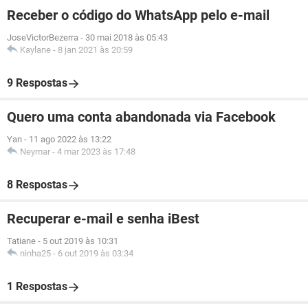
Receber o código do WhatsApp pelo e-mail
JoseVictorBezerra
-
30 mai 2018 às 05:43
Kaylane
-
8 jan 2021 às 20:59
9 Respostas
Quero uma conta abandonada via Facebook
Yan
-
11 ago 2022 às 13:22
Neymar
-
4 mar 2023 às 17:48
8 Respostas
Recuperar e-mail e senha iBest
Tatiane
-
5 out 2019 às 10:31
ninha25
-
6 out 2019 às 03:34
1 Respostas