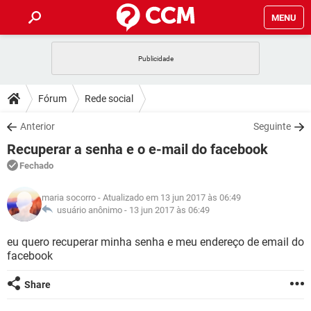
MENU
INÍCIO
JOGOS
WHATSAPP
DICAS
Fórum
Rede social
CELULAR
FACEBOOK
JOGOS
WHATSAPP
DOWNLOADS
Anterior
Seguinte
OUTLOOK
EXCEL
CELULAR
FACEBOOK
Recuperar a senha e o e-mail do facebook
INSTAGRAM
JOGOS
GMAIL
WHATSAPP
FÓRUM
OUTLOOK
EXCEL
Fechado
GUIA DE COMPRAS
CELULAR
FACEBOOK
INSTAGRAM
JOGOS
GMAIL
WHATSAPP
GLOSSÁRIO
OUTLOOK
maria socorro
- Atualizado em 13 jun 2017 às 06:49
EXCEL
GUIA DE COMPRAS
CELULAR
FACEBOOK
usuário anônimo -
13 jun 2017 às 06:49
INSTAGRAM
JOGOS
GMAIL
WHATSAPP
OUTLOOK
EXCEL
eu quero recuperar minha senha e meu endereço de email do
GUIA DE COMPRAS
CELULAR
FACEBOOK
facebook
INSTAGRAM
GMAIL
OUTLOOK
EXCEL
GUIA DE COMPRAS
Share
INSTAGRAM
GMAIL