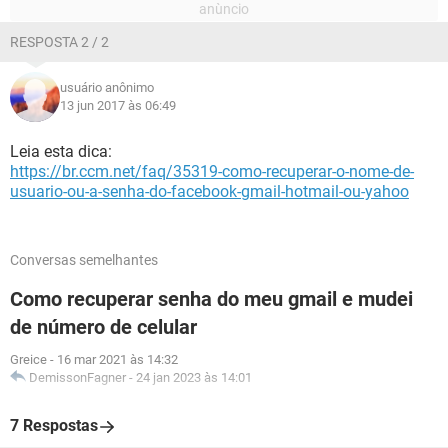
RESPOSTA 2 / 2
usuário anônimo
13 jun 2017 às 06:49
Leia esta dica:
https://br.ccm.net/faq/35319-como-recuperar-o-nome-de-
usuario-ou-a-senha-do-facebook-gmail-hotmail-ou-yahoo
Conversas semelhantes
Como recuperar senha do meu gmail e mudei
de número de celular
Greice
-
16 mar 2021 às 14:32
DemissonFagner
-
24 jan 2023 às 14:01
7 Respostas