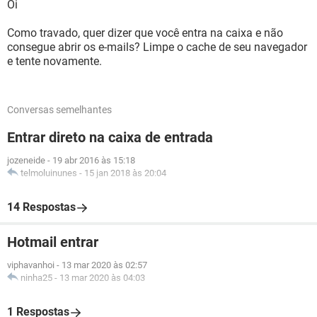
Oi
Como travado, quer dizer que você entra na caixa e não
consegue abrir os e-mails? Limpe o cache de seu navegador
e tente novamente.
Conversas semelhantes
Entrar direto na caixa de entrada
jozeneide
-
19 abr 2016 às 15:18
telmoluinunes
-
15 jan 2018 às 20:04
14 Respostas
Hotmail entrar
viphavanhoi
-
13 mar 2020 às 02:57
ninha25
-
13 mar 2020 às 04:03
1 Respostas