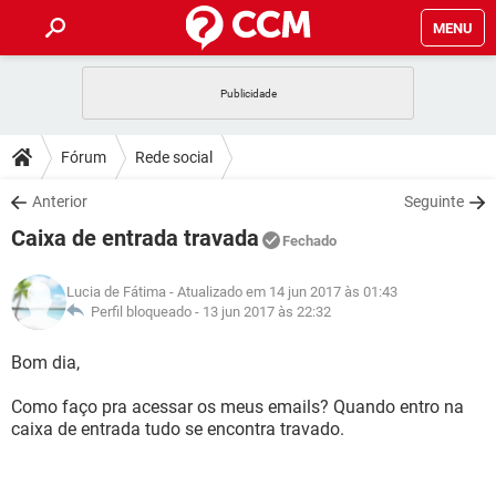
MENU
INÍCIO
JOGOS
WHATSAPP
DICAS
Fórum
Rede social
CELULAR
FACEBOOK
JOGOS
WHATSAPP
DOWNLOADS
Anterior
Seguinte
OUTLOOK
EXCEL
CELULAR
FACEBOOK
Caixa de entrada travada
INSTAGRAM
JOGOS
GMAIL
WHATSAPP
Fechado
FÓRUM
OUTLOOK
EXCEL
GUIA DE COMPRAS
CELULAR
FACEBOOK
Lucia de Fátima
- Atualizado em 14 jun 2017 às 01:43
INSTAGRAM
JOGOS
GMAIL
WHATSAPP
GLOSSÁRIO
Perfil bloqueado -
13 jun 2017 às 22:32
OUTLOOK
EXCEL
GUIA DE COMPRAS
CELULAR
FACEBOOK
INSTAGRAM
JOGOS
GMAIL
WHATSAPP
Bom dia,
OUTLOOK
EXCEL
GUIA DE COMPRAS
CELULAR
FACEBOOK
Como faço pra acessar os meus emails? Quando entro na
INSTAGRAM
GMAIL
caixa de entrada tudo se encontra travado.
OUTLOOK
EXCEL
GUIA DE COMPRAS
INSTAGRAM
GMAIL