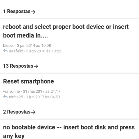
1 Respostas
reboot and select proper boot device or insert
boot media in....
kleber
-
3 jan 2014 às 10:08
aaafelix
-
5 ago 2016 às 10:52
13 Respostas
Reset smartphone
walvorine
-
31 mai 2017 às 21:17
ninha25
-
1 jun 2017 às 04:53
2 Respostas
no bootable device -- insert boot disk and press
any key