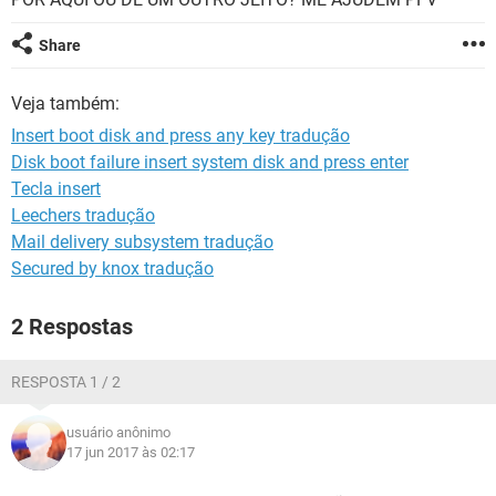
GUIA DE COMPRAS
Share
Veja também:
Insert boot disk and press any key tradução
Disk boot failure insert system disk and press enter
Tecla insert
Leechers tradução
Mail delivery subsystem tradução
Secured by knox tradução
2 Respostas
RESPOSTA 1 / 2
usuário anônimo
17 jun 2017 às 02:17