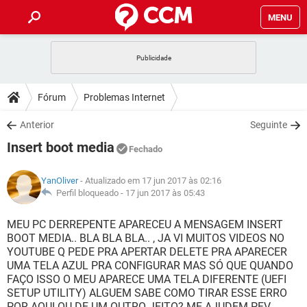
MENU
INÍCIO
JOGOS
WHATSAPP
DICAS
Fórum
Problemas Internet
CELULAR
FACEBOOK
JOGOS
WHATSAPP
DOWNLOADS
Anterior
Seguinte
OUTLOOK
EXCEL
CELULAR
FACEBOOK
Insert boot media
INSTAGRAM
JOGOS
GMAIL
WHATSAPP
Fechado
FÓRUM
OUTLOOK
EXCEL
GUIA DE COMPRAS
CELULAR
FACEBOOK
YanOliver
- Atualizado em 17 jun 2017 às 02:16
INSTAGRAM
JOGOS
GMAIL
WHATSAPP
GLOSSÁRIO
Perfil bloqueado -
17 jun 2017 às 05:43
OUTLOOK
EXCEL
GUIA DE COMPRAS
CELULAR
FACEBOOK
INSTAGRAM
JOGOS
GMAIL
WHATSAPP
MEU PC DERREPENTE APARECEU A MENSAGEM INSERT
OUTLOOK
EXCEL
BOOT MEDIA.. BLA BLA BLA.. , JA VI MUITOS VIDEOS NO
GUIA DE COMPRAS
CELULAR
FACEBOOK
YOUTUBE Q PEDE PRA APERTAR DELETE PRA APARECER
INSTAGRAM
GMAIL
UMA TELA AZUL PRA CONFIGURAR MAS SÓ QUE QUANDO
OUTLOOK
EXCEL
GUIA DE COMPRAS
FAÇO ISSO O MEU APARECE UMA TELA DIFERENTE (UEFI
INSTAGRAM
GMAIL
SETUP UTILITY) ALGUEM SABE COMO TIRAR ESSE ERRO
POR AQUI OU DE UM OUTRO JEITO? ME AJUDEM PFV