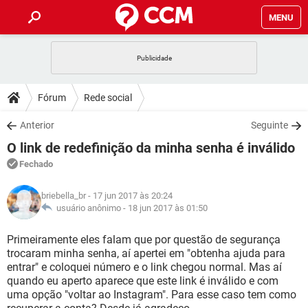
MENU
INÍCIO
JOGOS
WHATSAPP
DICAS
Fórum
Rede social
CELULAR
FACEBOOK
JOGOS
WHATSAPP
DOWNLOADS
Anterior
Seguinte
OUTLOOK
EXCEL
CELULAR
FACEBOOK
O link de redefinição da minha senha é inválido
INSTAGRAM
JOGOS
GMAIL
WHATSAPP
FÓRUM
OUTLOOK
EXCEL
Fechado
GUIA DE COMPRAS
CELULAR
FACEBOOK
INSTAGRAM
JOGOS
GMAIL
WHATSAPP
GLOSSÁRIO
OUTLOOK
briebella_br
- 17 jun 2017 às 20:24
EXCEL
GUIA DE COMPRAS
CELULAR
FACEBOOK
usuário anônimo -
18 jun 2017 às 01:50
INSTAGRAM
JOGOS
GMAIL
WHATSAPP
OUTLOOK
EXCEL
Primeiramente eles falam que por questão de segurança
GUIA DE COMPRAS
CELULAR
FACEBOOK
trocaram minha senha, aí apertei em "obtenha ajuda para
INSTAGRAM
GMAIL
entrar" e coloquei número e o link chegou normal. Mas aí
OUTLOOK
EXCEL
GUIA DE COMPRAS
quando eu aperto aparece que este link é inválido e com
INSTAGRAM
GMAIL
uma opção "voltar ao Instagram". Para esse caso tem como