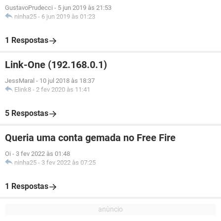
GustavoPrudecci
-
5 jun 2019 às 21:53
ninha25
-
6 jun 2019 às 01:23
1 Respostas
Link-One (192.168.0.1)
JessMaral
-
10 jul 2018 às 18:37
Elink8
-
2 fev 2020 às 11:41
5 Respostas
Queria uma conta gemada no Free Fire
Oi
-
3 fev 2022 às 01:48
ninha25
-
3 fev 2022 às 07:25
1 Respostas