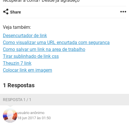
recuperar a conta? Desde já agradeço
GUIA DE COMPRAS
Share
Veja também:
Desencurtador de link
Como visualizar uma URL encurtada com segurança
Como salvar um link na area de trabalho
Tirar sublinhado de link css
Theuzin 7 link
Colocar link em imagem
1 Respostas
RESPOSTA 1 / 1
usuário anônimo
18 jun 2017 às 01:50