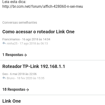
Leia esta dica:
http://br.ccm.net/forum/affich-428060-n-sei-meu
Conversas semelhantes
Como acessar o roteador Link One
Francimarioo
-
16 ago 2018 às 14:04
ninha25
-
17 ago 2018 às 06:13
1 Respostas
Roteador TP-Link 192.168.1.1
Geo
-
6 mai 2018 às 22:06
Bruno
-
18 fev 2020 às 15:35
18 Respostas
Link One