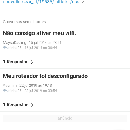
unavailable/a_id/19585/initiator/user
Conversas semelhantes
Não consigo ativar meu wifi.
MaysaKauling
-
15 jul 2014 às 23:51
ninha25
-
16 jul 2014 às 06:44
1 Respostas
Meu roteador foi desconfigurado
Yasmim
-
22 jul 2019 às 19:13
ninha25
-
23 jul 2019 às 03:54
1 Respostas