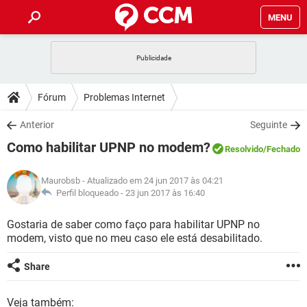
MENU
INÍCIO
JOGOS
WHATSAPP
DICAS
Fórum
Problemas Internet
CELULAR
FACEBOOK
JOGOS
WHATSAPP
DOWNLOADS
Anterior
Seguinte
OUTLOOK
EXCEL
CELULAR
FACEBOOK
Como habilitar UPNP no modem?
INSTAGRAM
JOGOS
GMAIL
WHATSAPP
Resolvido
/Fechado
FÓRUM
OUTLOOK
EXCEL
GUIA DE COMPRAS
CELULAR
FACEBOOK
Maurobsb
- Atualizado em 24 jun 2017 às 04:21
INSTAGRAM
JOGOS
GMAIL
WHATSAPP
GLOSSÁRIO
Perfil bloqueado -
23 jun 2017 às 16:40
OUTLOOK
EXCEL
GUIA DE COMPRAS
CELULAR
FACEBOOK
INSTAGRAM
JOGOS
GMAIL
WHATSAPP
Gostaria de saber como faço para habilitar UPNP no
OUTLOOK
EXCEL
modem, visto que no meu caso ele está desabilitado.
GUIA DE COMPRAS
CELULAR
FACEBOOK
INSTAGRAM
GMAIL
OUTLOOK
EXCEL
Share
GUIA DE COMPRAS
INSTAGRAM
GMAIL
Veja também: