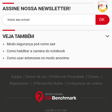
ASSINE NOSSA NEWSLETTER!
VEJA TAMBÉM
Modo segurança ps4 como sair
Como habilitar a camera do notebook
Como usar extensoes no modo anonimo
Equipe
Termos de uso
Política de Privacidade
Contato
Regulamento
A Revista Da Mulher
Configuração de cookies
saude.ccm.net