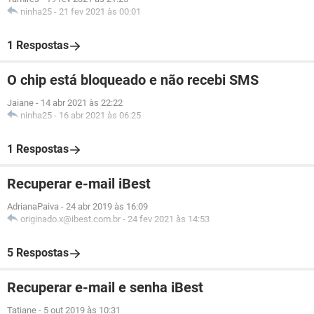
ninha25
-
21 fev 2021 às 00:01
1 Respostas
O chip está bloqueado e não recebi SMS
Jaiane
-
14 abr 2021 às 22:22
ninha25
-
16 abr 2021 às 06:25
1 Respostas
Recuperar e-mail iBest
AdrianaPaiva
-
24 abr 2019 às 16:09
originado.x@ibest.com.br
-
24 fev 2021 às 14:53
5 Respostas
Recuperar e-mail e senha iBest
Tatiane
-
5 out 2019 às 10:31