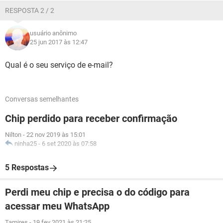
RESPOSTA 2 / 2
usuário anônimo
25 jun 2017 às 12:47
Qual é o seu serviço de e-mail?
Conversas semelhantes
Chip perdido para receber confirmação
Nilton
-
22 nov 2019 às 15:01
ninha25
-
6 set 2020 às 07:58
5 Respostas
Perdi meu chip e precisa o do código para
acessar meu WhatsApp
Tamires
-
19 fev 2021 às 21:25