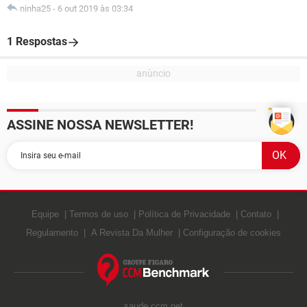
ninha25
-
6 out 2019 às 03:34
1 Respostas
ASSINE NOSSA NEWSLETTER!
Equipe
Termos de uso
Política de Privacidade
Contato
Regulamento
A Revista Da Mulher
Configuração de cookies
saude.ccm.net