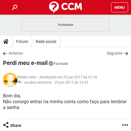
MENU
INÍCIO
JOGOS
WHATSAPP
DICAS
Fórum
Rede social
CELULAR
FACEBOOK
JOGOS
WHATSAPP
DOWNLOADS
Anterior
Seguinte
OUTLOOK
EXCEL
CELULAR
FACEBOOK
Perdi meu e-mail
INSTAGRAM
JOGOS
GMAIL
WHATSAPP
Fechado
FÓRUM
OUTLOOK
EXCEL
GUIA DE COMPRAS
CELULAR
FACEBOOK
Nádia melo
- Atualizado em 25 jun 2017 às 01:42
INSTAGRAM
JOGOS
GMAIL
WHATSAPP
GLOSSÁRIO
usuário anônimo -
25 jun 2017 às 12:47
OUTLOOK
EXCEL
GUIA DE COMPRAS
CELULAR
FACEBOOK
INSTAGRAM
JOGOS
GMAIL
WHATSAPP
Bom dia,
OUTLOOK
EXCEL
Não consigo entrar na minha conta como faço para lembrar
GUIA DE COMPRAS
CELULAR
FACEBOOK
a senha
INSTAGRAM
GMAIL
OUTLOOK
EXCEL
GUIA DE COMPRAS
INSTAGRAM
GMAIL
Share