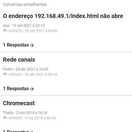
Conversas semelhantes
O endereço 192.168.49.1/index.html não abre
ana
-
19 set 2021 à 22:13
ninha25
-
20 set 2021 à 04:46
1 Respostas
Rede canais
Pedro
-
24 abr 2021 à 16:03
ninha25
-
26 abr 2021 à 06:10
1 Respostas
Chromecast
Thalia
-
2 nov 2019 à 16:18
ninha25
-
3 nov 2019 à 06:44