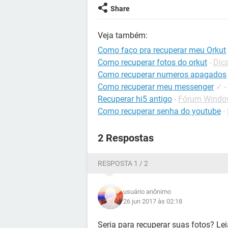
Share
Veja também:
Como faço pra recuperar meu Orkut
Como recuperar fotos do orkut
-
Dica
Como recuperar numeros apagados
Como recuperar meu messenger
✓
Recuperar hi5 antigo
-
Fórum Windo
Como recuperar senha do youtube
-
2 Respostas
RESPOSTA 1 / 2
usuário anônimo
26 jun 2017 às 02:18
Seria para recuperar suas fotos? Lei