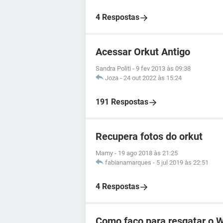
4 Respostas
Acessar Orkut Antigo
Sandra Politi
-
9 fev 2013 às 09:38
Joza
-
24 out 2022 às 15:24
191 Respostas
Recupera fotos do orkut
Mamy
-
19 ago 2018 às 21:25
fabianamarques
-
5 jul 2019 às 22:51
4 Respostas
Como faço para resgatar o 