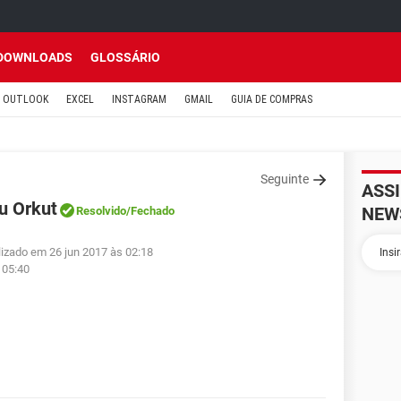
DOWNLOADS
GLOSSÁRIO
OUTLOOK
EXCEL
INSTAGRAM
GMAIL
GUIA DE COMPRAS
Seguinte
ASS
u Orkut
NEW
Resolvido
/Fechado
lizado em 26 jun 2017 às 02:18
 05:40