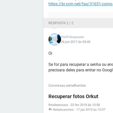
https://br.ccm.net/faq/31651-como-
RESPOSTA 2 / 2
Perfil bloqueado
26 jun 2017 às 05:40
Oi
Se for para recuperar a senha ou en
precisara deles para entrar no Goog
Conversas semelhantes
Recuperar fotos Orkut
Rosileasousa
-
23 fev 2018 às 10:58
Bebelsanches
-
17 jan 2019 às 10:07