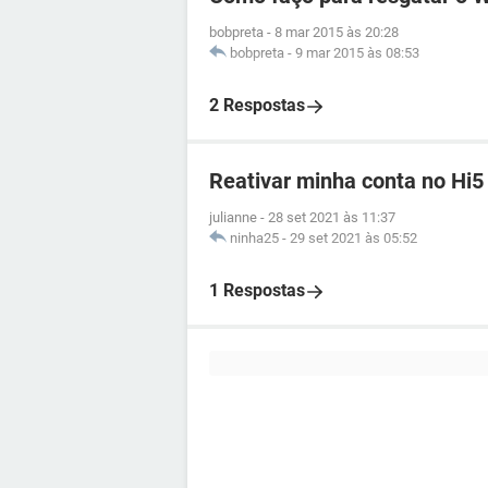
bobpreta
-
8 mar 2015 às 20:28
bobpreta
-
9 mar 2015 às 08:53
2 Respostas
Reativar minha conta no Hi5
julianne
-
28 set 2021 às 11:37
ninha25
-
29 set 2021 às 05:52
1 Respostas