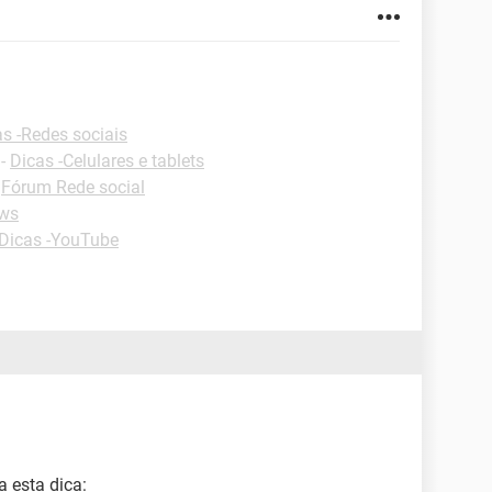
s -Redes sociais
-
Dicas -Celulares e tablets
-
Fórum Rede social
ws
Dicas -YouTube
a esta dica: