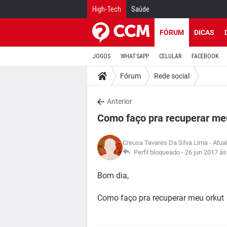
High-Tech
Saúde
FÓRUM
DICAS
JOGOS
WHATSAPP
CELULAR
FACEBOOK
Fórum
Rede social
Anterior
Como faço pra recuperar me
Creusa Tavares Da Silva Lima
- Atua
Perfil bloqueado -
26 jun 2017 às
Bom dia,
Como faço pra recuperar meu orkut