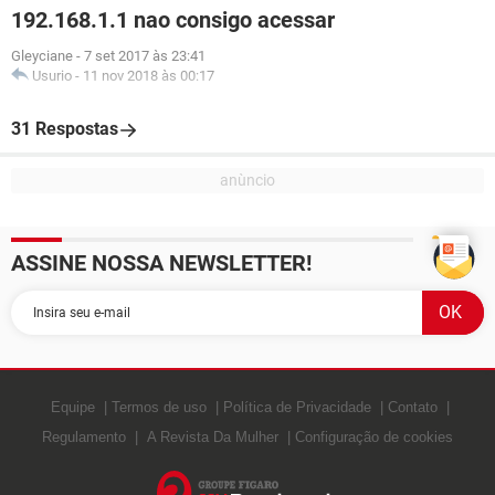
192.168.1.1 nao consigo acessar
Gleyciane
-
7 set 2017 às 23:41
Usurio
-
11 nov 2018 às 00:17
31 Respostas
ASSINE NOSSA NEWSLETTER!
Equipe
Termos de uso
Política de Privacidade
Contato
Regulamento
A Revista Da Mulher
Configuração de cookies