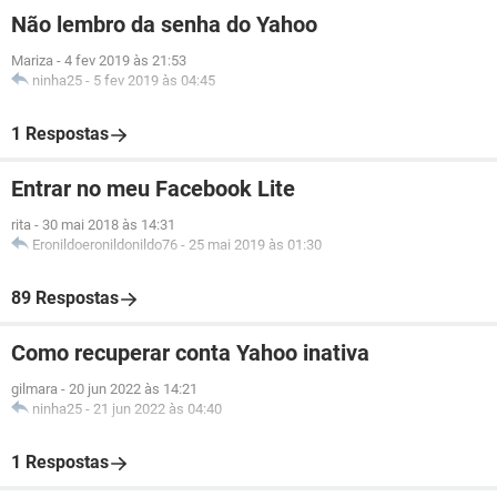
Não lembro da senha do Yahoo
Mariza
-
4 fev 2019 às 21:53
ninha25
-
5 fev 2019 às 04:45
1 Respostas
Entrar no meu Facebook Lite
rita
-
30 mai 2018 às 14:31
Eronildoeronildonildo76
-
25 mai 2019 às 01:30
89 Respostas
Como recuperar conta Yahoo inativa
gilmara
-
20 jun 2022 às 14:21
ninha25
-
21 jun 2022 às 04:40
1 Respostas