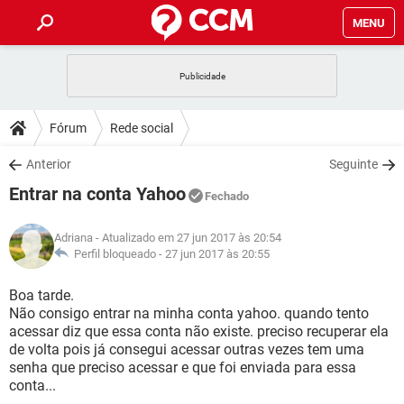
MENU
INÍCIO
JOGOS
WHATSAPP
DICAS
Fórum
Rede social
CELULAR
FACEBOOK
JOGOS
WHATSAPP
DOWNLOADS
Anterior
Seguinte
OUTLOOK
EXCEL
CELULAR
FACEBOOK
Entrar na conta Yahoo
INSTAGRAM
JOGOS
GMAIL
WHATSAPP
Fechado
FÓRUM
OUTLOOK
EXCEL
GUIA DE COMPRAS
CELULAR
FACEBOOK
Adriana
- Atualizado em 27 jun 2017 às 20:54
INSTAGRAM
JOGOS
GMAIL
WHATSAPP
GLOSSÁRIO
Perfil bloqueado -
27 jun 2017 às 20:55
OUTLOOK
EXCEL
GUIA DE COMPRAS
CELULAR
FACEBOOK
INSTAGRAM
JOGOS
GMAIL
WHATSAPP
Boa tarde.
OUTLOOK
EXCEL
Não consigo entrar na minha conta yahoo. quando tento
GUIA DE COMPRAS
CELULAR
FACEBOOK
acessar diz que essa conta não existe. preciso recuperar ela
INSTAGRAM
GMAIL
de volta pois já consegui acessar outras vezes tem uma
OUTLOOK
EXCEL
GUIA DE COMPRAS
senha que preciso acessar e que foi enviada para essa
INSTAGRAM
GMAIL
conta...