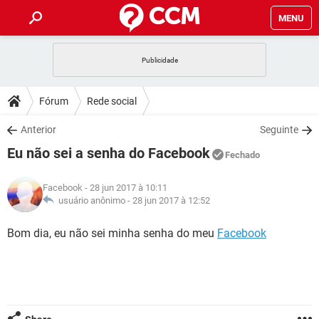
MENU
INÍCIO
JOGOS
WHATSAPP
DICAS
Fórum
Rede social
CELULAR
FACEBOOK
JOGOS
WHATSAPP
DOWNLOADS
Anterior
Seguinte
OUTLOOK
EXCEL
CELULAR
FACEBOOK
Eu não sei a senha do Facebook
INSTAGRAM
JOGOS
GMAIL
WHATSAPP
Fechado
FÓRUM
OUTLOOK
EXCEL
GUIA DE COMPRAS
CELULAR
FACEBOOK
Facebook
- 28 jun 2017 à 10:11
INSTAGRAM
JOGOS
GMAIL
WHATSAPP
GLOSSÁRIO
usuário anônimo -
28 jun 2017 à 12:52
OUTLOOK
EXCEL
GUIA DE COMPRAS
CELULAR
FACEBOOK
INSTAGRAM
JOGOS
GMAIL
WHATSAPP
Bom dia, eu não sei minha senha do meu
Facebook
OUTLOOK
EXCEL
GUIA DE COMPRAS
CELULAR
FACEBOOK
INSTAGRAM
GMAIL
OUTLOOK
EXCEL
GUIA DE COMPRAS
INSTAGRAM
GMAIL