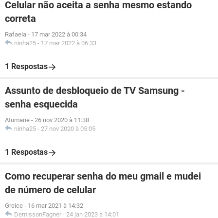
Celular não aceita a senha mesmo estando
correta
Rafaela
-
17 mar 2022 à 00:34
ninha25
-
17 mar 2022 à 06:33
1 Respostas
Assunto de desbloqueio de TV Samsung -
senha esquecida
Atumane
-
26 nov 2020 à 11:38
ninha25
-
27 nov 2020 à 05:05
1 Respostas
Como recuperar senha do meu gmail e mudei
de número de celular
Greice
-
16 mar 2021 à 14:32
DemissonFagner
-
24 jan 2023 à 14:01