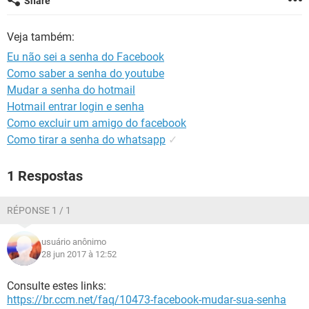
Share
GUIA DE COMPRAS
Veja também:
Eu não sei a senha do Facebook
Como saber a senha do youtube
Mudar a senha do hotmail
Hotmail entrar login e senha
Como excluir um amigo do facebook
Como tirar a senha do whatsapp
✓
1 Respostas
RÉPONSE 1 / 1
usuário anônimo
28 jun 2017 à 12:52
Consulte estes links:
https://br.ccm.net/faq/10473-facebook-mudar-sua-senha