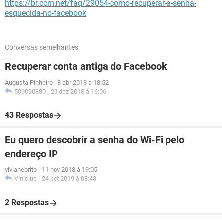
https://br.ccm.net/faq/29054-como-recuperar-a-senha-
esquecida-no-facebook
Conversas semelhantes
Recuperar conta antiga do Facebook
Augusta Pinheiro
-
8 abr 2013 à 18:52
509090880
-
20 dez 2018 à 16:06
43 Respostas
Eu quero descobrir a senha do Wi-Fi pelo
endereço IP
vivianebrito
-
11 nov 2018 à 19:05
Vinicius
-
24 set 2019 à 08:48
2 Respostas