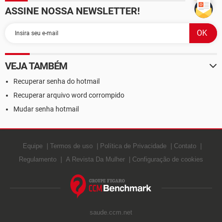
ASSINE NOSSA NEWSLETTER!
VEJA TAMBÉM
Recuperar senha do hotmail
Recuperar arquivo word corrompido
Mudar senha hotmail
Equipe
Termos de uso
Política de Privacidade
Contato
Regulamento
A Revista Da Mulher
Configuração de cookies
saude.ccm.net