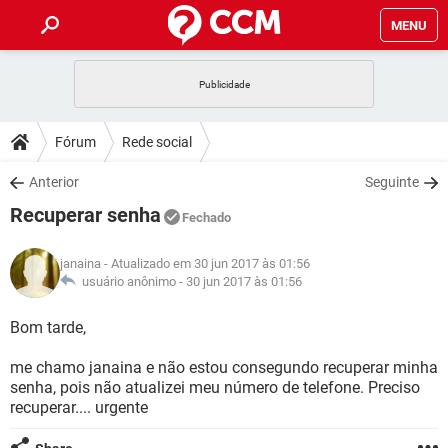
MENU
INÍCIO
JOGOS
WHATSAPP
DICAS
Fórum
Rede social
CELULAR
FACEBOOK
JOGOS
WHATSAPP
DOWNLOADS
Anterior
Seguinte
OUTLOOK
EXCEL
CELULAR
FACEBOOK
Recuperar senha
INSTAGRAM
JOGOS
GMAIL
WHATSAPP
Fechado
FÓRUM
OUTLOOK
EXCEL
GUIA DE COMPRAS
CELULAR
FACEBOOK
janaina
- Atualizado em 30 jun 2017 às 01:56
INSTAGRAM
JOGOS
GMAIL
WHATSAPP
GLOSSÁRIO
usuário anônimo -
30 jun 2017 às 01:56
OUTLOOK
EXCEL
GUIA DE COMPRAS
CELULAR
FACEBOOK
INSTAGRAM
JOGOS
GMAIL
WHATSAPP
Bom tarde,
OUTLOOK
EXCEL
GUIA DE COMPRAS
CELULAR
FACEBOOK
me chamo janaina e não estou consegundo recuperar minha
INSTAGRAM
GMAIL
senha, pois não atualizei meu número de telefone. Preciso
OUTLOOK
EXCEL
GUIA DE COMPRAS
recuperar.... urgente
INSTAGRAM
GMAIL