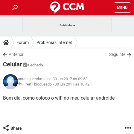
MENU
INÍCIO
JOGOS
WHATSAPP
DICAS
Fórum
Problemas Internet
CELULAR
FACEBOOK
JOGOS
WHATSAPP
DOWNLOADS
Anterior
Seguinte
OUTLOOK
EXCEL
CELULAR
FACEBOOK
Celular
INSTAGRAM
JOGOS
GMAIL
WHATSAPP
Fechado
FÓRUM
OUTLOOK
EXCEL
GUIA DE COMPRAS
CELULAR
FACEBOOK
sarah guerchmann
- 30 jun 2017 às 09:53
INSTAGRAM
JOGOS
GMAIL
WHATSAPP
GLOSSÁRIO
Perfil bloqueado -
30 jun 2017 às 10:42
OUTLOOK
EXCEL
GUIA DE COMPRAS
CELULAR
FACEBOOK
INSTAGRAM
JOGOS
GMAIL
WHATSAPP
Bom dia, como coloco o wifi no meu celular androide
OUTLOOK
EXCEL
GUIA DE COMPRAS
CELULAR
FACEBOOK
INSTAGRAM
GMAIL
OUTLOOK
EXCEL
GUIA DE COMPRAS
INSTAGRAM
GMAIL
Share