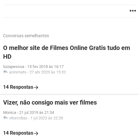
Conversas semelhantes
O melhor site de Filmes Online Gratis tudo em
HD
luizapessoa
-
15 fev 2018 às 16:17
aninimato
-
27 abr 2020 às 15:32
14 Respostas
Vizer, não consigo mais ver filmes
Monica
-
21 jul 2019 às 21:34
vitorcrdias
-
1 jul 2023 às 22:28
14 Respostas