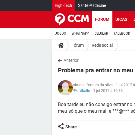
High-Tech
Santé-Médecine
FÓRUM
DICAS
JOGOS
WHATSAPP
CELULAR
FACEBOOK
Fórum
Rede social
Anterior
Problema pra entrar no meu
simone ferreira da silva
- 1 jul 2017 
ntballe
-
1 jul 2017 à 16:36
Boa tarde eu não consigo entrar no
meu só que o meu mail e ***@*** s
Share