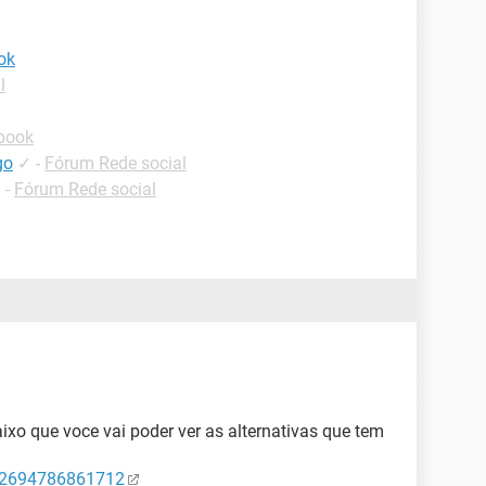
ok
l
book
go
✓
-
Fórum Rede social
✓
-
Fórum Rede social
aixo que voce vai poder ver as alternativas que tem
32694786861712