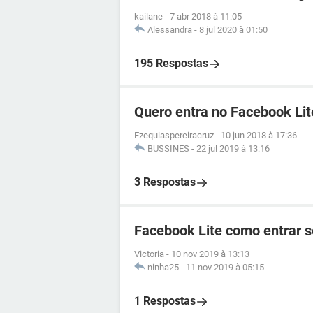
kailane
-
7 abr 2018 à 11:05
Alessandra
-
8 jul 2020 à 01:50
195 Respostas
Quero entra no Facebook Lit
Ezequiaspereiracruz
-
10 jun 2018 à 17:36
BUSSINES
-
22 jul 2019 à 13:16
3 Respostas
Facebook Lite como entrar 
Victoria
-
10 nov 2019 à 13:13
ninha25
-
11 nov 2019 à 05:15
1 Respostas