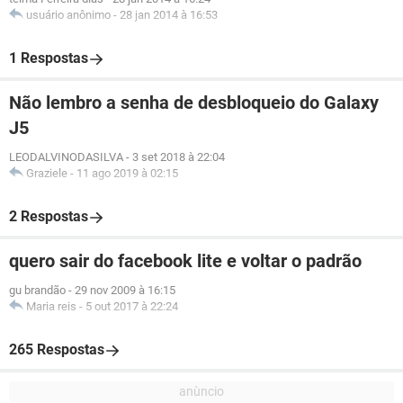
usuário anônimo
-
28 jan 2014 à 16:53
1 Respostas
Não lembro a senha de desbloqueio do Galaxy
J5
LEODALVINODASILVA
-
3 set 2018 à 22:04
Graziele
-
11 ago 2019 à 02:15
2 Respostas
quero sair do facebook lite e voltar o padrão
gu brandão
-
29 nov 2009 à 16:15
Maria reis
-
5 out 2017 à 22:24
265 Respostas