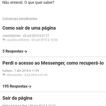
Não entendi. O que quer saber?
Conversas semelhantes
Como sair de uma página
JoaoSelymes
-
22 out 2015 à 21:17
usuário anônimo
-
25 out 2015 à 12:54
3 Respostas
Perdi o acesso ao Messenger, como recuperá-lo
kailane
-
7 abr 2018 à 11:05
Alessandra
-
8 jul 2020 à 01:50
195 Respostas
Sair da página
telma Ferreira dias
-
28 jan 2014 à 16:24