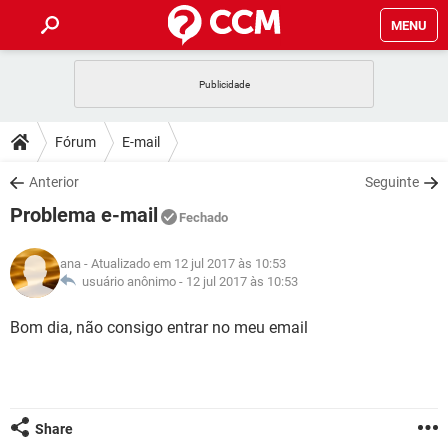
MENU
INÍCIO
JOGOS
WHATSAPP
DICAS
Fórum
E-mail
CELULAR
FACEBOOK
JOGOS
WHATSAPP
DOWNLOADS
Anterior
Seguinte
OUTLOOK
EXCEL
CELULAR
FACEBOOK
Problema e-mail
INSTAGRAM
JOGOS
GMAIL
WHATSAPP
Fechado
FÓRUM
OUTLOOK
EXCEL
GUIA DE COMPRAS
CELULAR
FACEBOOK
ana
- Atualizado em 12 jul 2017 às 10:53
INSTAGRAM
JOGOS
GMAIL
WHATSAPP
GLOSSÁRIO
usuário anônimo -
12 jul 2017 às 10:53
OUTLOOK
EXCEL
GUIA DE COMPRAS
CELULAR
FACEBOOK
INSTAGRAM
JOGOS
GMAIL
WHATSAPP
Bom dia, não consigo entrar no meu email
OUTLOOK
EXCEL
GUIA DE COMPRAS
CELULAR
FACEBOOK
INSTAGRAM
GMAIL
OUTLOOK
EXCEL
GUIA DE COMPRAS
INSTAGRAM
GMAIL
Share