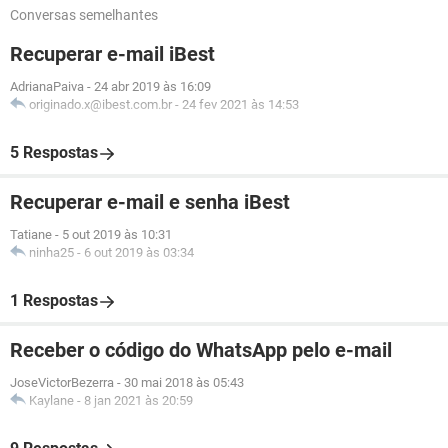
Conversas semelhantes
Recuperar e-mail iBest
AdrianaPaiva
-
24 abr 2019 às 16:09
originado.x@ibest.com.br
-
24 fev 2021 às 14:53
5 Respostas
Recuperar e-mail e senha iBest
Tatiane
-
5 out 2019 às 10:31
ninha25
-
6 out 2019 às 03:34
1 Respostas
Receber o código do WhatsApp pelo e-mail
JoseVictorBezerra
-
30 mai 2018 às 05:43
Kaylane
-
8 jan 2021 às 20:59