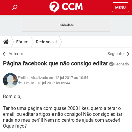
MENU
INÍCIO
JOGOS
WHATSAPP
DICAS
Fórum
Rede social
CELULAR
FACEBOOK
JOGOS
WHATSAPP
DOWNLOADS
Anterior
Seguinte
OUTLOOK
EXCEL
CELULAR
FACEBOOK
Página facebook que não consigo editar
INSTAGRAM
JOGOS
GMAIL
WHATSAPP
Fechado
FÓRUM
OUTLOOK
EXCEL
GUIA DE COMPRAS
CELULAR
FACEBOOK
Emilia
- Atualizado em 12 jul 2017 às 10:54
INSTAGRAM
JOGOS
GMAIL
WHATSAPP
GLOSSÁRIO
Emilia -
13 jul 2017 às 09:44
OUTLOOK
EXCEL
GUIA DE COMPRAS
CELULAR
FACEBOOK
INSTAGRAM
JOGOS
GMAIL
WHATSAPP
Bom dia,
OUTLOOK
EXCEL
GUIA DE COMPRAS
CELULAR
FACEBOOK
Tenho uma página com quase 2000 likes, quero alterar o
INSTAGRAM
GMAIL
email, ou editar artigos e não consigo! Não consigo editar
OUTLOOK
EXCEL
GUIA DE COMPRAS
nada no meu perfil! Nem no centro de ajuda com aceder!
INSTAGRAM
GMAIL
Oque faço?