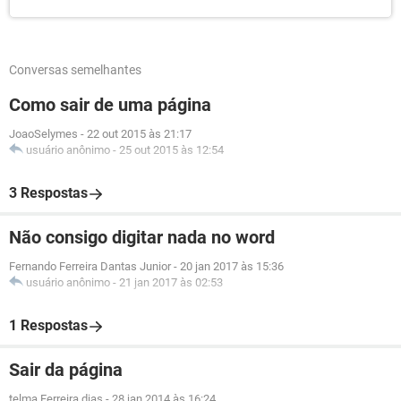
Conversas semelhantes
Como sair de uma página
JoaoSelymes
-
22 out 2015 às 21:17
usuário anônimo
-
25 out 2015 às 12:54
3 Respostas
Não consigo digitar nada no word
Fernando Ferreira Dantas Junior
-
20 jan 2017 às 15:36
usuário anônimo
-
21 jan 2017 às 02:53
1 Respostas
Sair da página
telma Ferreira dias
-
28 jan 2014 às 16:24