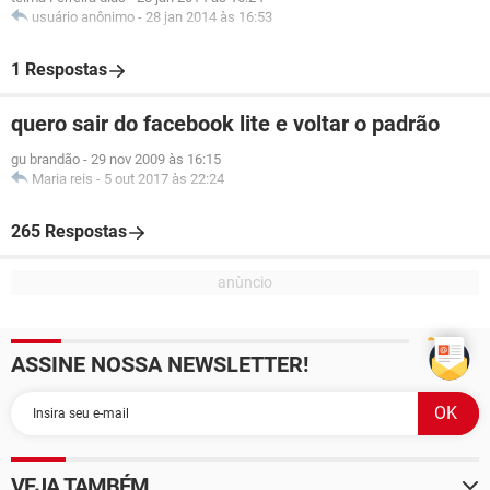
usuário anônimo
-
28 jan 2014 às 16:53
1 Respostas
quero sair do facebook lite e voltar o padrão
gu brandão
-
29 nov 2009 às 16:15
Maria reis
-
5 out 2017 às 22:24
265 Respostas
ASSINE NOSSA NEWSLETTER!
VEJA TAMBÉM