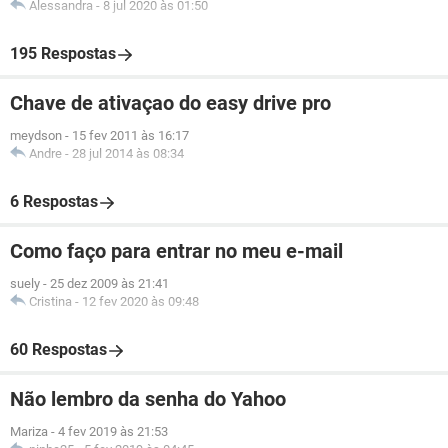
Alessandra
-
8 jul 2020 às 01:50
195 Respostas
Chave de ativaçao do easy drive pro
meydson
-
15 fev 2011 às 16:17
Andre
-
28 jul 2014 às 08:34
6 Respostas
Como faço para entrar no meu e-mail
suely
-
25 dez 2009 às 21:41
Cristina
-
12 fev 2020 às 09:48
60 Respostas
Não lembro da senha do Yahoo
Mariza
-
4 fev 2019 às 21:53