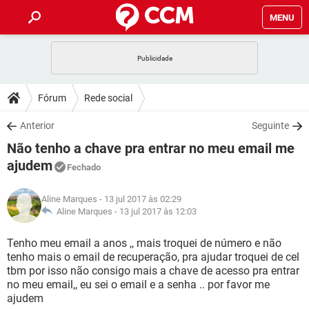
MENU
INÍCIO
JOGOS
WHATSAPP
DICAS
Fórum
Rede social
CELULAR
FACEBOOK
JOGOS
WHATSAPP
DOWNLOADS
Anterior
Seguinte
OUTLOOK
EXCEL
CELULAR
FACEBOOK
Não tenho a chave pra entrar no meu email me
INSTAGRAM
JOGOS
GMAIL
WHATSAPP
FÓRUM
OUTLOOK
EXCEL
ajudem
Fechado
GUIA DE COMPRAS
CELULAR
FACEBOOK
INSTAGRAM
JOGOS
GMAIL
WHATSAPP
GLOSSÁRIO
OUTLOOK
EXCEL
Aline Marques
- 13 jul 2017 às 02:29
GUIA DE COMPRAS
CELULAR
FACEBOOK
Aline Marques -
13 jul 2017 às 12:03
INSTAGRAM
JOGOS
GMAIL
WHATSAPP
OUTLOOK
EXCEL
Tenho meu email a anos ,, mais troquei de número e não
GUIA DE COMPRAS
CELULAR
FACEBOOK
INSTAGRAM
GMAIL
tenho mais o email de recuperação, pra ajudar troquei de cel
OUTLOOK
EXCEL
tbm por isso não consigo mais a chave de acesso pra entrar
GUIA DE COMPRAS
no meu email,, eu sei o email e a senha .. por favor me
INSTAGRAM
GMAIL
ajudem