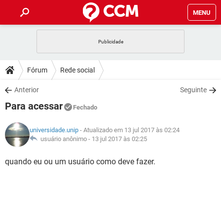
MENU
INÍCIO
JOGOS
WHATSAPP
DICAS
Fórum
Rede social
CELULAR
FACEBOOK
JOGOS
WHATSAPP
DOWNLOADS
Anterior
Seguinte
OUTLOOK
EXCEL
CELULAR
FACEBOOK
Para acessar
INSTAGRAM
JOGOS
GMAIL
WHATSAPP
Fechado
FÓRUM
OUTLOOK
EXCEL
GUIA DE COMPRAS
CELULAR
FACEBOOK
universidade.unip
- Atualizado em 13 jul 2017 às 02:24
INSTAGRAM
JOGOS
GMAIL
WHATSAPP
GLOSSÁRIO
usuário anônimo -
13 jul 2017 às 02:25
OUTLOOK
EXCEL
GUIA DE COMPRAS
CELULAR
FACEBOOK
INSTAGRAM
JOGOS
GMAIL
WHATSAPP
quando eu ou um usuário como deve fazer.
OUTLOOK
EXCEL
GUIA DE COMPRAS
CELULAR
FACEBOOK
INSTAGRAM
GMAIL
OUTLOOK
EXCEL
GUIA DE COMPRAS
INSTAGRAM
GMAIL