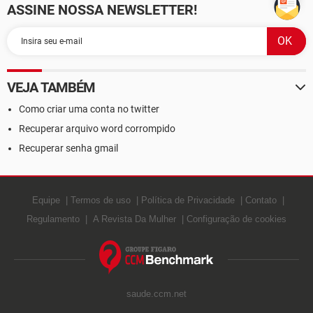
ASSINE NOSSA NEWSLETTER!
VEJA TAMBÉM
Como criar uma conta no twitter
Recuperar arquivo word corrompido
Recuperar senha gmail
Equipe
Termos de uso
Política de Privacidade
Contato
Regulamento
A Revista Da Mulher
Configuração de cookies
saude.ccm.net