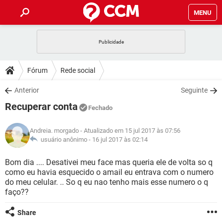
MENU
INÍCIO
JOGOS
WHATSAPP
DICAS
Fórum
Rede social
CELULAR
FACEBOOK
JOGOS
WHATSAPP
DOWNLOADS
Anterior
Seguinte
OUTLOOK
EXCEL
CELULAR
FACEBOOK
Recuperar conta
INSTAGRAM
JOGOS
GMAIL
WHATSAPP
Fechado
FÓRUM
OUTLOOK
EXCEL
GUIA DE COMPRAS
CELULAR
FACEBOOK
Andreia. morgado
- Atualizado em 15 jul 2017 às 07:56
INSTAGRAM
JOGOS
GMAIL
WHATSAPP
GLOSSÁRIO
usuário anônimo -
16 jul 2017 às 02:14
OUTLOOK
EXCEL
GUIA DE COMPRAS
CELULAR
FACEBOOK
INSTAGRAM
JOGOS
GMAIL
WHATSAPP
Bom dia .... Desativei meu face mas queria ele de volta so q
OUTLOOK
EXCEL
como eu havia esquecido o amail eu entrava com o numero
GUIA DE COMPRAS
CELULAR
FACEBOOK
do meu celular. .. So q eu nao tenho mais esse numero o q
INSTAGRAM
GMAIL
faço??
OUTLOOK
EXCEL
GUIA DE COMPRAS
INSTAGRAM
GMAIL
Share